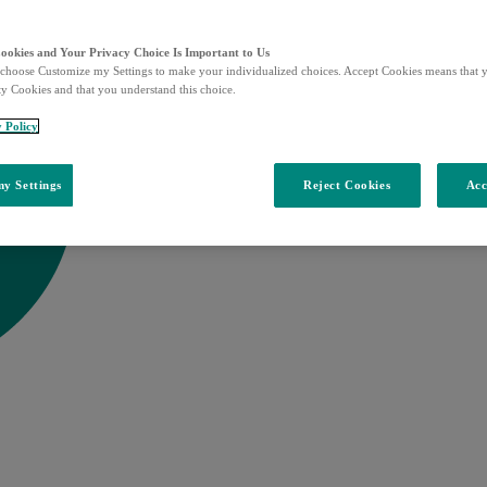
Cookies and Your Privacy Choice Is Important to Us
choose Customize my Settings to make your individualized choices. Accept Cookies means that y
ty Cookies and that you understand this choice.
y Policy
y Settings
Reject Cookies
Acc