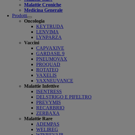
Malattie Croniche
Medicina Generale
Prodotti
Open
Oncologia
submenu
KEYTRUDA
LENVIMA
LYNPARZA
Vaccini
CAPVAXIVE
GARDASIL 9
PNEUMOVAX
PROQUAD
ROTATEQ
VAXELIS
VAXNEUVANCE
Malattie Infettive
ISENTRESS
DELSTRIGO E PIFELTRO
PREVYMIS
RECARBRIO
ZERBAXA
Malattie Rare
ADEMPAS
WELIREG
WINREVAIR