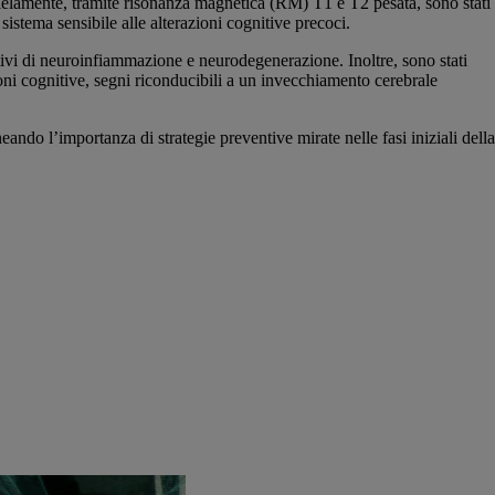
lelamente, tramite risonanza magnetica (RM) T1 e T2 pesata, sono stati
istema sensibile alle alterazioni cognitive precoci.
ativi di neuroinfiammazione e neurodegenerazione. Inoltre, sono stati
oni cognitive, segni riconducibili a un invecchiamento cerebrale
neando l’importanza di strategie preventive mirate nelle fasi iniziali della