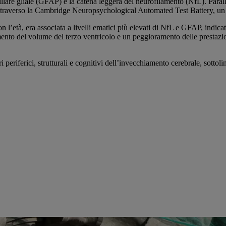
lare gliale (GFAP) e la catena leggera del neurofilamento (NfL). Paral
a attraverso la Cambridge Neuropsychological Automated Test Battery, un s
 l’età, era associata a livelli ematici più elevati di NfL e GFAP, indic
umento del volume del terzo ventricolo e un peggioramento delle prestazi
 periferici, strutturali e cognitivi dell’invecchiamento cerebrale, sottoli