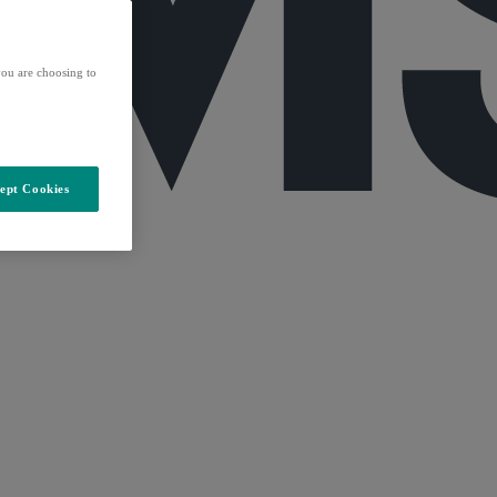
ou are choosing to
ept Cookies