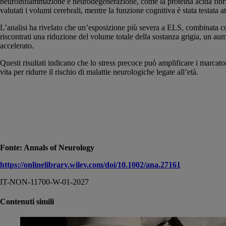
neuroinfiammazione e neurodegenerazione, come la proteina acida fibril
valutati i volumi cerebrali, mentre la funzione cognitiva è stata testat
L’analisi ha rivelato che un’esposizione più severa a ELS, combinata con
riscontrati una riduzione del volume totale della sostanza grigia, un a
accelerato.
Questi risultati indicano che lo stress precoce può amplificare i marcatori
vita per ridurre il rischio di malattie neurologiche legate all’età.
Fonte: Annals of Neurology
https://onlinelibrary.wiley.com/doi/10.1002/ana.27161
IT-NON-11700-W-01-2027
Contenuti simili