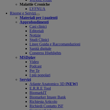
Malattie Croniche
LYFNUA
Risorse e Servizi
Open
Materiali per i pazienti
submenu
Approfondimenti
Casi clinici
Editoriali
Notizie
Studi Clinici
Linee Guida e Raccomandazioni
Sanità digitale
Congress Highlights
MSDplay
Video
Podcast
Per Te
I più popolari
Servizi
Atlante Anatomico 3D
[NEW]
E.R.R.E Tool
BiomarkIT
Biomarker Image Bank
Richiesta Articolo
Richiedi Contatto ISF