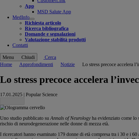
CustomerLink
App
MSD Salute App
MedInfo
Open
Richiesta articolo
submenu
Ricerca bibliografica
Domande e segnalazioni
Valutazione stabilità prodotti
Contatti
Menu
Chiudi
Cerca
Home
Approfondimenti
Notizie
Lo stress precoce accelera l
Lo stress precoce accelera l’inv
17.01.2025
|
Popular Science
Share this
Uno studio pubblicato su
Annals of Neurology
ha evidenziato come lo st
rischio di neurodegenerazione nelle donne di mezza età.
I ricercatori hanno esaminato 179 donne di età compresa tra i 30 e i 60 