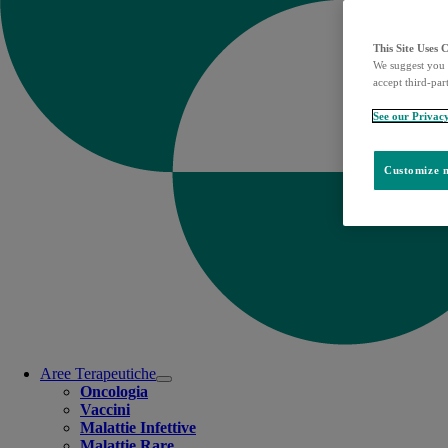
This Site Uses 
We suggest you 
accept third-par
See our Privac
Customize m
Aree Terapeutiche
Open
Oncologia
submenu
Vaccini
Malattie Infettive
Malattie Rare