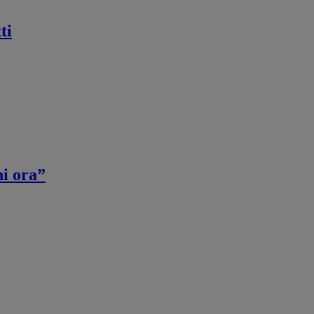
ti
ni ora”