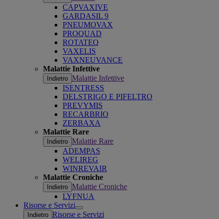
CAPVAXIVE
GARDASIL 9
PNEUMOVAX
PROQUAD
ROTATEQ
VAXELIS
VAXNEUVANCE
Malattie Infettive
Malattie Infettive
Indietro
ISENTRESS
DELSTRIGO E PIFELTRO
PREVYMIS
RECARBRIO
ZERBAXA
Malattie Rare
Malattie Rare
Indietro
ADEMPAS
WELIREG
WINREVAIR
Malattie Croniche
Malattie Croniche
Indietro
LYFNUA
Risorse e Servizi
Open
Risorse e Servizi
Indietro
submenu