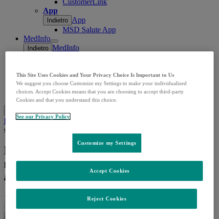
CustomerLink
App
App
Indietro
MSD Salute App
MedInfo
Open
MedInfo
Indietro
submenu
Richiesta articolo
Ricerca bibliografica
Domande e segnalazioni
This Site Uses Cookies and Your Privacy Choice Is Important to Us
Valutazione stabilità prodotti
We suggest you choose Customize my Settings to make your individualized
choices. Accept Cookies means that you are choosing to accept third-party
Contatti
Cookies and that you understand this choice.
Cerca
Menu
Chiudi
See our Privacy Policy
Home
Approfondimenti
Notizie
Elevata comorbidità tra
stress, dolore e malattie cardiovascolari nei richiedenti asilo
Customize my Settings
Elevata comorbidità tra stress, dolore e
malattie cardiovascolari nei richiedenti
Accept Cookies
asilo
17.12.2024
|
Popular Science
Reject Cookies
Share this