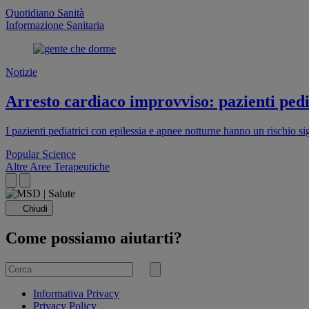
Quotidiano Sanità
Informazione Sanitaria
Notizie
Arresto cardiaco improvviso: pazienti pedia
I pazienti pediatrici con epilessia e apnee notturne hanno un rischio s
Popular Science
Altre Aree Terapeutiche
Chiudi
Come possiamo aiutarti?
Cerca
per
Invia
ricerca
Informativa Privacy
Privacy Policy