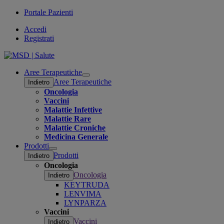
Portale Pazienti
Accedi
Registrati
Aree Terapeutiche
Open
Aree Terapeutiche
Indietro
submenu
Oncologia
Vaccini
Malattie Infettive
Malattie Rare
Malattie Croniche
Medicina Generale
Prodotti
Open
Prodotti
Indietro
submenu
Oncologia
Oncologia
Indietro
KEYTRUDA
LENVIMA
LYNPARZA
Vaccini
Vaccini
Indietro