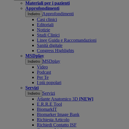
Materiali per i pazienti
Approfondimenti
Approfondimenti
Indietro
Casi clinici
Editoriali
Notizie
Studi Clinici
Linee Guida e Raccomandazioni
Sanità digitale
Congress Highlights
MSDplay
MSDplay
Indietro
Video
Podcast
Per Te
I più popolari
Servizi
Servizi
Indietro
Atlante Anatomico 3D
[NEW]
E.R.R.E Tool
BiomarkIT
Biomarker Image Bank
Richiesta Articolo
Richiedi Contatto ISF