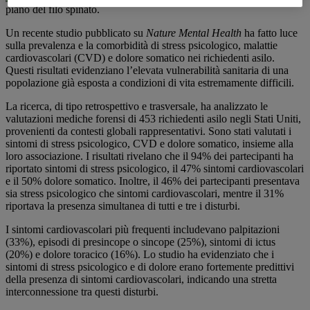
Un recente studio pubblicato su
Nature Mental Health
ha fatto luce
sulla prevalenza e la comorbidità di stress psicologico, malattie
cardiovascolari (CVD) e dolore somatico nei richiedenti asilo.
Questi risultati evidenziano l’elevata vulnerabilità sanitaria di una
popolazione già esposta a condizioni di vita estremamente difficili.
La ricerca, di tipo retrospettivo e trasversale, ha analizzato le
valutazioni mediche forensi di 453 richiedenti asilo negli Stati Uniti,
provenienti da contesti globali rappresentativi. Sono stati valutati i
sintomi di stress psicologico, CVD e dolore somatico, insieme alla
loro associazione. I risultati rivelano che il 94% dei partecipanti ha
riportato sintomi di stress psicologico, il 47% sintomi cardiovascolari
e il 50% dolore somatico. Inoltre, il 46% dei partecipanti presentava
sia stress psicologico che sintomi cardiovascolari, mentre il 31%
riportava la presenza simultanea di tutti e tre i disturbi.
I sintomi cardiovascolari più frequenti includevano palpitazioni
(33%), episodi di presincope o sincope (25%), sintomi di ictus
(20%) e dolore toracico (16%). Lo studio ha evidenziato che i
sintomi di stress psicologico e di dolore erano fortemente predittivi
della presenza di sintomi cardiovascolari, indicando una stretta
interconnessione tra questi disturbi.