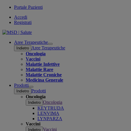
Portale Pazienti
Accedi
Registrati
Aree Terapeutiche
Open
Aree Terapeutiche
Indietro
submenu
Oncologia
Vaccini
Malattie Infettive
Malattie Rare
Malattie Croniche
Medicina Generale
Prodotti
Open
Prodotti
Indietro
submenu
Oncologia
Oncologia
Indietro
KEYTRUDA
LENVIMA
LYNPARZA
Vaccini
Vaccini
Indietro