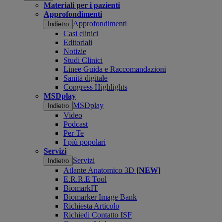
Materiali per i pazienti
Approfondimenti
Approfondimenti
Indietro
Casi clinici
Editoriali
Notizie
Studi Clinici
Linee Guida e Raccomandazioni
Sanità digitale
Congress Highlights
MSDplay
MSDplay
Indietro
Video
Podcast
Per Te
I più popolari
Servizi
Servizi
Indietro
Atlante Anatomico 3D
[NEW]
E.R.R.E Tool
BiomarkIT
Biomarker Image Bank
Richiesta Articolo
Richiedi Contatto ISF