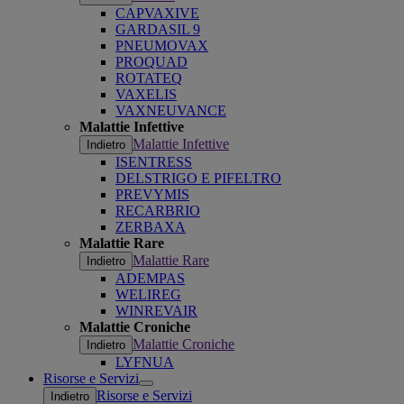
CAPVAXIVE
GARDASIL 9
PNEUMOVAX
PROQUAD
ROTATEQ
VAXELIS
VAXNEUVANCE
Malattie Infettive
Malattie Infettive
Indietro
ISENTRESS
DELSTRIGO E PIFELTRO
PREVYMIS
RECARBRIO
ZERBAXA
Malattie Rare
Malattie Rare
Indietro
ADEMPAS
WELIREG
WINREVAIR
Malattie Croniche
Malattie Croniche
Indietro
LYFNUA
Risorse e Servizi
Open
Risorse e Servizi
Indietro
submenu