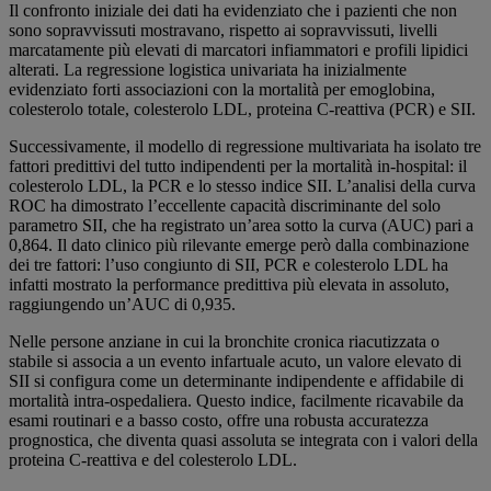
Il confronto iniziale dei dati ha evidenziato che i pazienti che non
sono sopravvissuti mostravano, rispetto ai sopravvissuti, livelli
marcatamente più elevati di marcatori infiammatori e profili lipidici
alterati. La regressione logistica univariata ha inizialmente
evidenziato forti associazioni con la mortalità per emoglobina,
colesterolo totale, colesterolo LDL, proteina C-reattiva (PCR) e SII.
Successivamente, il modello di regressione multivariata ha isolato tre
fattori predittivi del tutto indipendenti per la mortalità in-hospital: il
colesterolo LDL, la PCR e lo stesso indice SII. L’analisi della curva
ROC ha dimostrato l’eccellente capacità discriminante del solo
parametro SII, che ha registrato un’area sotto la curva (AUC) pari a
0,864. Il dato clinico più rilevante emerge però dalla combinazione
dei tre fattori: l’uso congiunto di SII, PCR e colesterolo LDL ha
infatti mostrato la performance predittiva più elevata in assoluto,
raggiungendo un’AUC di 0,935.
Nelle persone anziane in cui la bronchite cronica riacutizzata o
stabile si associa a un evento infartuale acuto, un valore elevato di
SII si configura come un determinante indipendente e affidabile di
mortalità intra-ospedaliera. Questo indice, facilmente ricavabile da
esami routinari e a basso costo, offre una robusta accuratezza
prognostica, che diventa quasi assoluta se integrata con i valori della
proteina C-reattiva e del colesterolo LDL.