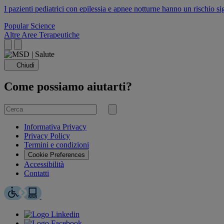
I pazienti pediatrici con epilessia e apnee notturne hanno un rischio s
Popular Science
Altre Aree Terapeutiche
Chiudi
Come possiamo aiutarti?
Cerca
per
Invia
ricerca
Informativa Privacy
Privacy Policy
Termini e condizioni
Cookie Preferences
Accessibilità
Contatti