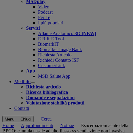
MSDplay
Video
Podcast
Per Te
I più popolari
Servizi
Atlante Anatomico 3D
[NEW]
E.R.R.E Tool
BiomarkIT
Biomarker Image Bank
Richiesta Articolo
Richiedi Contatto ISF
CustomerLink
App
MSD Salute App
MedInfo
Open
Richiesta articolo
submenu
Ricerca bibliografica
Domande e segnalazioni
Valutazione stabilità prodotti
Contatti
Cerca
Menu
Chiudi
Home
Approfondimenti
Notizie
Esacerbazioni acute della
BPCO: cannula nasale ad alto flusso vs ventilazione non invasiva