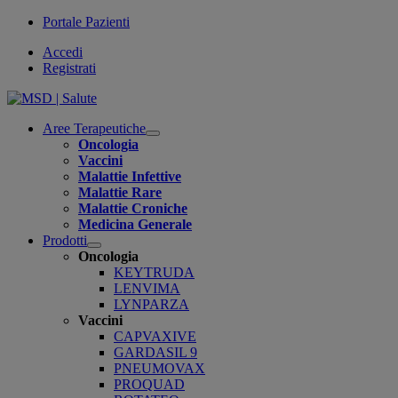
Portale Pazienti
Accedi
Registrati
Aree Terapeutiche
Open
Oncologia
submenu
Vaccini
Malattie Infettive
Malattie Rare
Malattie Croniche
Medicina Generale
Prodotti
Open
Oncologia
submenu
KEYTRUDA
LENVIMA
LYNPARZA
Vaccini
CAPVAXIVE
GARDASIL 9
PNEUMOVAX
PROQUAD