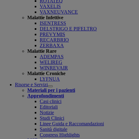
ROTATEQ
VAXELIS
VAXNEUVANCE
Malattie Infettive
ISENTRESS
DELSTRIGO E PIFELTRO
PREVYMIS
RECARBRIO
ZERBAXA
Malattie Rare
ADEMPAS
WELIREG
WINREVAIR
Malattie Croniche
LYFNUA
Risorse e Servizi
Open
Materiali per i pazienti
submenu
Approfondimenti
Casi clinici
Editoriali
Notizie
Studi Clinici
Linee Guida e Raccomandazioni
Sanità digitale
Congress Highlights