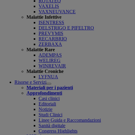
ROTATEQ
VAXELIS
VAXNEUVANCE
Malattie Infettive
ISENTRESS
DELSTRIGO E PIFELTRO
PREVYMIS
RECARBRIO
ZERBAXA
Malattie Rare
ADEMPAS
WELIREG
WINREVAIR
Malattie Croniche
LYFNUA
Risorse e Servizi
Open
Materiali per i pazienti
submenu
Approfondimenti
Casi clinici
Editoriali
Notizie
Studi Clinici
Linee Guida e Raccomandazioni
Sanità digitale
Congress Highlights