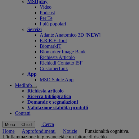
MSDplay
Video
Podcast
Per Te
I più popolari
Servizi
Atlante Anatomico 3D
[NEW]
E.R.R.E Tool
BiomarkIT
Biomarker Image Bank
Richiesta Articolo
Richiedi Contatto ISF
CustomerLink
App
MSD Salute App
MedInfo
Open
Richiesta articolo
submenu
Ricerca bibliografica
Domande e segnalazioni
Valutazione stabilità prodotti
Contatti
Cerca
Menu
Chiudi
Home
Approfondimenti
Notizie
Funzionalità cognitiva.
L’infiammazione in giovane età è un fattore di rischio