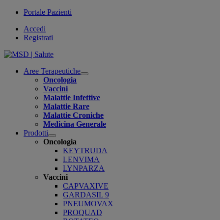
Portale Pazienti
Accedi
Registrati
Aree Terapeutiche
Open
Oncologia
submenu
Vaccini
Malattie Infettive
Malattie Rare
Malattie Croniche
Medicina Generale
Prodotti
Open
Oncologia
submenu
KEYTRUDA
LENVIMA
LYNPARZA
Vaccini
CAPVAXIVE
GARDASIL 9
PNEUMOVAX
PROQUAD