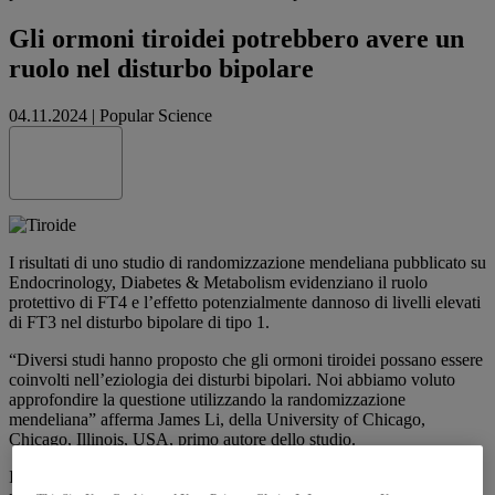
Gli ormoni tiroidei potrebbero avere un
ruolo nel disturbo bipolare
04.11.2024
|
Popular Science
Share this
I risultati di uno studio di randomizzazione mendeliana pubblicato su
Endocrinology, Diabetes & Metabolism evidenziano il ruolo
protettivo di FT4 e l’effetto potenzialmente dannoso di livelli elevati
di FT3 nel disturbo bipolare di tipo 1.
“Diversi studi hanno proposto che gli ormoni tiroidei possano essere
coinvolti nell’eziologia dei disturbi bipolari. Noi abbiamo voluto
approfondire la questione utilizzando la randomizzazione
mendeliana” afferma James Li, della University of Chicago,
Chicago, Illinois, USA, primo autore dello studio.
I ricercatori hanno utilizzato un approccio di randomizzazione