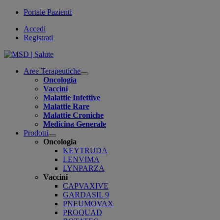
Portale Pazienti
Accedi
Registrati
Aree Terapeutiche
Open
Oncologia
submenu
Vaccini
Malattie Infettive
Malattie Rare
Malattie Croniche
Medicina Generale
Prodotti
Open
Oncologia
submenu
KEYTRUDA
LENVIMA
LYNPARZA
Vaccini
CAPVAXIVE
GARDASIL 9
PNEUMOVAX
PROQUAD