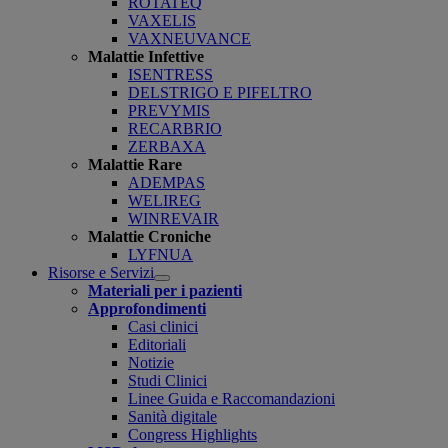
ROTATEQ
VAXELIS
VAXNEUVANCE
Malattie Infettive
ISENTRESS
DELSTRIGO E PIFELTRO
PREVYMIS
RECARBRIO
ZERBAXA
Malattie Rare
ADEMPAS
WELIREG
WINREVAIR
Malattie Croniche
LYFNUA
Risorse e Servizi
Open
Materiali per i pazienti
submenu
Approfondimenti
Casi clinici
Editoriali
Notizie
Studi Clinici
Linee Guida e Raccomandazioni
Sanità digitale
Congress Highlights