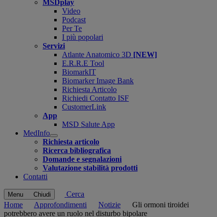
MSDplay
Video
Podcast
Per Te
I più popolari
Servizi
Atlante Anatomico 3D
[NEW]
E.R.R.E Tool
BiomarkIT
Biomarker Image Bank
Richiesta Articolo
Richiedi Contatto ISF
CustomerLink
App
MSD Salute App
MedInfo
Open
Richiesta articolo
submenu
Ricerca bibliografica
Domande e segnalazioni
Valutazione stabilità prodotti
Contatti
Cerca
Menu
Chiudi
Home
Approfondimenti
Notizie
Gli ormoni tiroidei
potrebbero avere un ruolo nel disturbo bipolare