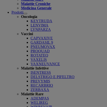
Malattie Croniche
Medicina Generale
Prodotti
Open
Oncologia
submenu
KEYTRUDA
LENVIMA
LYNPARZA
Vaccini
CAPVAXIVE
GARDASIL 9
PNEUMOVAX
PROQUAD
ROTATEQ
VAXELIS
VAXNEUVANCE
Malattie Infettive
ISENTRESS
DELSTRIGO E PIFELTRO
PREVYMIS
RECARBRIO
ZERBAXA
Malattie Rare
ADEMPAS
WELIREG
WINREVAIR