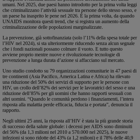
umani. Nel 2025, due paesi hanno introdotto per la prima volta leggi
che criminalizzano l’attività sessuale tra persone dello stesso sesso, e
un paese ha inasprito le pene nel 2026. È la prima volta, da quando
UNAIDS monitora questi trend, che si registra un aumento della
criminalizzazione delle popolazioni marginalizzate.
La prevenzione, già sottofinanziata (solo l’11% della spesa totale per
l’HIV nel 2024), si sta ulteriormente riducendo senza alcun segnale
che i fondi nazionali possano colmare il vuoto. E tutto questo
avviene proprio mentre nuove e rivoluzionarie tecnologie di
prevenzione a lunga durata d’azione si affacciano sul mercato.
Uno studio condotto su 79 organizzazioni comunitarie in 47 paesi di
tre continenti (Asia Pacifico, America Latina e Africa) ha rilevato
una riduzione del 50% dei servizi di supporto per le persone con
HIV, un crollo dell’82% dei servizi per le lavoratrici del sesso e una
riduzione dell’85% per gli uomini che hanno rapporti sessuali con
altri uomini. “Quando le comunità perdono i finanziamenti, l’intera
risposta alla malattia perde efficacia, fiducia e portata”, denuncia il
rapporto.
Negli ultimi 25 anni, la risposta all’HIV è stata la più grande storia
di successo della salute globale: i decessi per AIDS sono diminuiti
del 56% (da 1,3 milioni nel 2010 a 570.000 nel 2025), le nuove
infezioni si sono ridotte del 43% (a 1,2 milioni) e il 78% delle 40,9