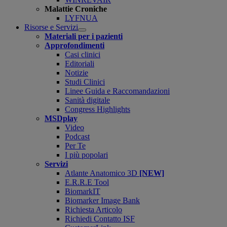
Malattie Croniche
LYFNUA
Risorse e Servizi
Open
Materiali per i pazienti
submenu
Approfondimenti
Casi clinici
Editoriali
Notizie
Studi Clinici
Linee Guida e Raccomandazioni
Sanità digitale
Congress Highlights
MSDplay
Video
Podcast
Per Te
I più popolari
Servizi
Atlante Anatomico 3D
[NEW]
E.R.R.E Tool
BiomarkIT
Biomarker Image Bank
Richiesta Articolo
Richiedi Contatto ISF