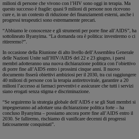
milioni di persone che vivono con l’HIV sono oggi in terapia. Ma
questo successo è fragile: quasi 9 milioni di persone non ricevono
cure e, in un contesto di riduzione dei finanziamenti esterni, anche i
progressi terapeutici sono estremamente precari.
“Abbiamo le conoscenze e gli strumenti per porre fine all’AIDS”, ha
sottolineato Byanyima. “La domanda ora è politica: investiremo o ci
ritireremo?”.
In occasione della Riunione di alto livello dell’Assemblea Generale
delle Nazioni Unite sull’HIV/AIDS del 22 e 23 giugno, i paesi
membri adotteranno una nuova dichiarazione politica con l’obiettivo
di porre fine all’AIDS entro i prossimi cinque anni. Il nuovo
documento fisserà obiettivi ambiziosi per il 2030, tra cui raggiungere
40 milioni di persone con la terapia antiretrovirale, garantire a 20
milioni l’accesso ai farmaci preventivi e assicurare che tutti i servizi
siano erogati senza stigma e discriminazione.
“Se seguiremo la strategia globale dell’AIDS e se gli Stati membri si
impegneranno ad adottare una dichiarazione politica forte – ha
concluso Byanyima – possiamo ancora porre fine all’AIDS entro il
2030. Se falliremo, rischiamo di vanificare decenni di progressi
faticosamente conquistati”.