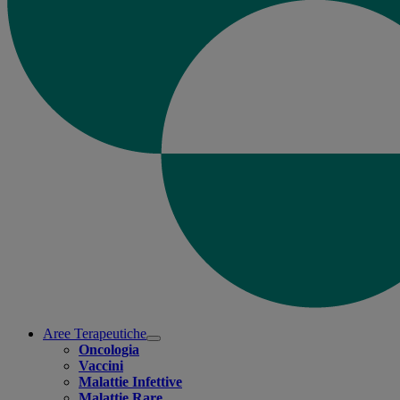
Aree Terapeutiche
Open
Oncologia
submenu
Vaccini
Malattie Infettive
Malattie Rare