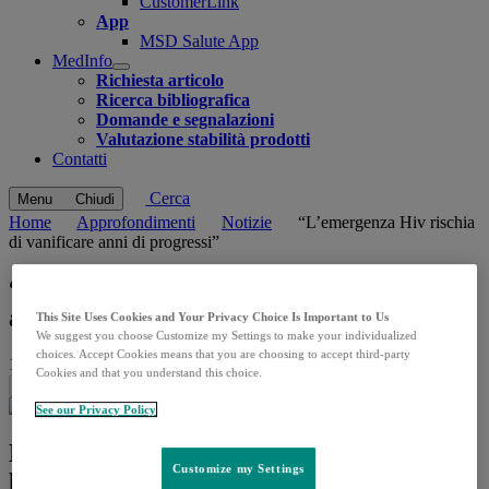
CustomerLink
App
MSD Salute App
MedInfo
Open
Richiesta articolo
submenu
Ricerca bibliografica
Domande e segnalazioni
Valutazione stabilità prodotti
Contatti
Cerca
Menu
Chiudi
Home
Approfondimenti
Notizie
“L’emergenza Hiv rischia
di vanificare anni di progressi”
“L’emergenza Hiv rischia di vanificare
anni di progressi”
This Site Uses Cookies and Your Privacy Choice Is Important to Us
We suggest you choose Customize my Settings to make your individualized
choices. Accept Cookies means that you are choosing to accept third-party
16.06.2026
|
Quotidiano Sanità
Cookies and that you understand this choice.
Share this
See our Privacy Policy
L’Onu lancia l’allarme sui tagli ai fondi e
Customize my Settings
la criminalizzazione delle minoranze