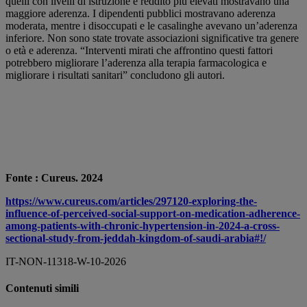
quelli con livelli di istruzione e reddito più elevati mostravano una
maggiore aderenza. I dipendenti pubblici mostravano aderenza
moderata, mentre i disoccupati e le casalinghe avevano un’aderenza
inferiore. Non sono state trovate associazioni significative tra genere
o età e aderenza. “Interventi mirati che affrontino questi fattori
potrebbero migliorare l’aderenza alla terapia farmacologica e
migliorare i risultati sanitari” concludono gli autori.
Fonte : Cureus. 2024
https://www.cureus.com/articles/297120-exploring-the-
influence-of-perceived-social-support-on-medication-adherence-
among-patients-with-chronic-hypertension-in-2024-a-cross-
sectional-study-from-jeddah-kingdom-of-saudi-arabia#!/
IT-NON-11318-W-10-2026
Contenuti simili