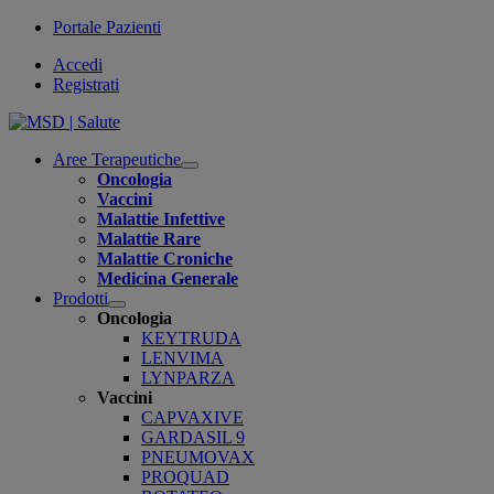
Portale Pazienti
Accedi
Registrati
Aree Terapeutiche
Open
Oncologia
submenu
Vaccini
Malattie Infettive
Malattie Rare
Malattie Croniche
Medicina Generale
Prodotti
Open
Oncologia
submenu
KEYTRUDA
LENVIMA
LYNPARZA
Vaccini
CAPVAXIVE
GARDASIL 9
PNEUMOVAX
PROQUAD