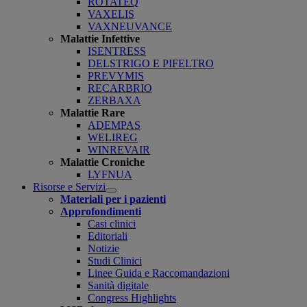
ROTATEQ
VAXELIS
VAXNEUVANCE
Malattie Infettive
ISENTRESS
DELSTRIGO E PIFELTRO
PREVYMIS
RECARBRIO
ZERBAXA
Malattie Rare
ADEMPAS
WELIREG
WINREVAIR
Malattie Croniche
LYFNUA
Risorse e Servizi
Open
Materiali per i pazienti
submenu
Approfondimenti
Casi clinici
Editoriali
Notizie
Studi Clinici
Linee Guida e Raccomandazioni
Sanità digitale
Congress Highlights