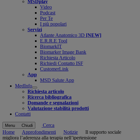
MSDplay
Video
Podcast
Per Te
I più popolari
Servizi
Atlante Anatomico 3D
[NEW]
E.R.R.E Tool
BiomarkIT
Biomarker Image Bank
Richiesta Articolo
Richiedi Contatto ISF
CustomerLink
App
MSD Salute App
MedInfo
Open
Richiesta articolo
submenu
Ricerca bibliografica
Domande e segnalazioni
Valutazione stabilità prodotti
Contatti
Cerca
Menu
Chiudi
Home
Approfondimenti
Notizie
Il supporto sociale
migliora l’aderenza alla terapia nell’ipertensione