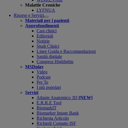
Malattie Croniche
LYFNUA
Risorse e Servizi
Open
Materiali per i pazienti
submenu
Approfondimenti
Casi clinici
Editoriali
Notizie
Studi Clinici
Linee Guida e Raccomandazioni
Sanità digitale
Congress Highlights
MSDplay
Video
Podcast
Per Te
I più popolari
Servizi
Atlante Anatomico 3D
[NEW]
E.R.R.E Tool
BiomarkIT
Biomarker Image Bank
Richiesta Articolo
Richiedi Contatto ISF