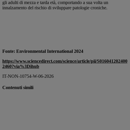
gli adulti di mezza e tarda età, comportando a sua volta un
innalzamento del rischio di sviluppare patologie croniche.
Fonte: Environmental International 2024
https://www.sciencedirect.com/science/article/pii/S016041202400
2460?via%3Dihub
IT-NON-10754-W-06-2026
Contenuti simili