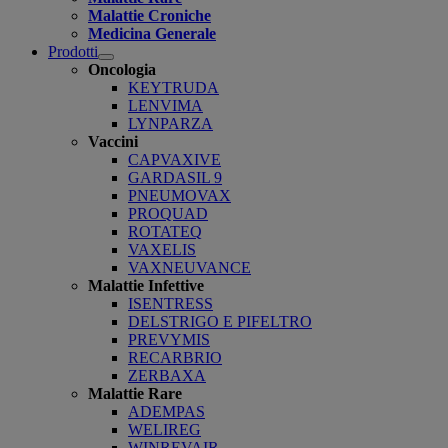
Malattie Croniche
Medicina Generale
Prodotti
Open
Oncologia
submenu
KEYTRUDA
LENVIMA
LYNPARZA
Vaccini
CAPVAXIVE
GARDASIL 9
PNEUMOVAX
PROQUAD
ROTATEQ
VAXELIS
VAXNEUVANCE
Malattie Infettive
ISENTRESS
DELSTRIGO E PIFELTRO
PREVYMIS
RECARBRIO
ZERBAXA
Malattie Rare
ADEMPAS
WELIREG
WINREVAIR