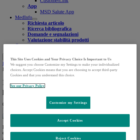
CustomerLink
App
MSD Salute App
MedInfo
Open
Richiesta articolo
submenu
Ricerca bibliografica
Domande e segnalazioni
Valutazione stabilità prodotti
Contatti
Cerca
Menu
Chiudi
This Site Uses Cookies and Your Privacy Choice Is Important to Us
Home
Approfondimenti
Notizie
Inquinamento acustico.
We suggest you choose Customize my Settings to make your individualized
Lo studio: quello provocato dagli aerei fa ingrassare
choices. Accept Cookies means that you are choosing to accept third-party
Cookies and that you understand this choice.
Inquinamento acustico. Lo studio: quello
See our Privacy Policy
provocato dagli aerei fa ingrassare
Customize my Settings
07.06.2024
|
Popular Science
Share this
Accept Cookies
Le persone esposte a elevati livelli di inquinamento acustico,
derivante dagli aerei e dagli elicotteri, hanno maggiori probabilità di
avere un indice di massa corporea (BMI) elevato. A questa
Reject Cookies