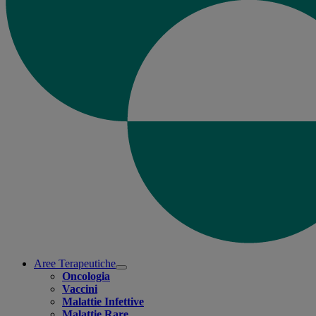
Aree Terapeutiche
Open
Oncologia
submenu
Vaccini
Malattie Infettive
Malattie Rare