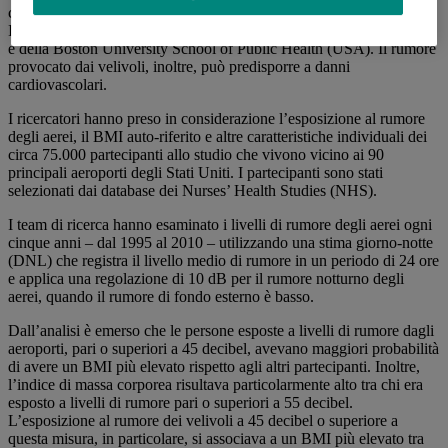
conclusione è giunto uno studio pubblicato da Environmental
International e condotto da ricercatori della Oregon State University
e della Boston University School of Public Health (USA). Il rumore
provocato dai velivoli, inoltre, può predisporre a danni
cardiovascolari.
I ricercatori hanno preso in considerazione l’esposizione al rumore
degli aerei, il BMI auto-riferito e altre caratteristiche individuali dei
circa 75.000 partecipanti allo studio che vivono vicino ai 90
principali aeroporti degli Stati Uniti. I partecipanti sono stati
selezionati dai database dei Nurses’ Health Studies (NHS).
I team di ricerca hanno esaminato i livelli di rumore degli aerei ogni
cinque anni – dal 1995 al 2010 – utilizzando una stima giorno-notte
(DNL) che registra il livello medio di rumore in un periodo di 24 ore
e applica una regolazione di 10 dB per il rumore notturno degli
aerei, quando il rumore di fondo esterno è basso.
Dall’analisi è emerso che le persone esposte a livelli di rumore dagli
aeroporti, pari o superiori a 45 decibel, avevano maggiori probabilità
di avere un BMI più elevato rispetto agli altri partecipanti. Inoltre,
l’indice di massa corporea risultava particolarmente alto tra chi era
esposto a livelli di rumore pari o superiori a 55 decibel.
L’esposizione al rumore dei velivoli a 45 decibel o superiore a
questa misura, in particolare, si associava a un BMI più elevato tra