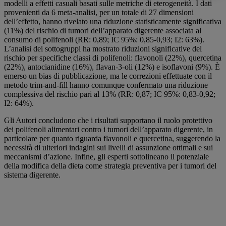
modelli a effetti casuali basati sulle metriche di eterogeneità. I dati
provenienti da 6 meta-analisi, per un totale di 27 dimensioni
dell’effetto, hanno rivelato una riduzione statisticamente significativa
(11%) del rischio di tumori dell’apparato digerente associata al
consumo di polifenoli (RR: 0,89; IC 95%: 0,85-0,93; I2: 63%).
L’analisi dei sottogruppi ha mostrato riduzioni significative del
rischio per specifiche classi di polifenoli: flavonoli (22%), quercetina
(22%), antocianidine (16%), flavan-3-oli (12%) e isoflavoni (9%). È
emerso un bias di pubblicazione, ma le correzioni effettuate con il
metodo trim-and-fill hanno comunque confermato una riduzione
complessiva del rischio pari al 13% (RR: 0,87; IC 95%: 0,83-0,92;
I2: 64%).
Gli Autori concludono che i risultati supportano il ruolo protettivo
dei polifenoli alimentari contro i tumori dell’apparato digerente, in
particolare per quanto riguarda flavonoli e quercetina, suggerendo la
necessità di ulteriori indagini sui livelli di assunzione ottimali e sui
meccanismi d’azione. Infine, gli esperti sottolineano il potenziale
della modifica della dieta come strategia preventiva per i tumori del
sistema digerente.