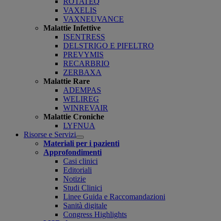
ROTATEQ
VAXELIS
VAXNEUVANCE
Malattie Infettive
ISENTRESS
DELSTRIGO E PIFELTRO
PREVYMIS
RECARBRIO
ZERBAXA
Malattie Rare
ADEMPAS
WELIREG
WINREVAIR
Malattie Croniche
LYFNUA
Risorse e Servizi
Open
Materiali per i pazienti
submenu
Approfondimenti
Casi clinici
Editoriali
Notizie
Studi Clinici
Linee Guida e Raccomandazioni
Sanità digitale
Congress Highlights