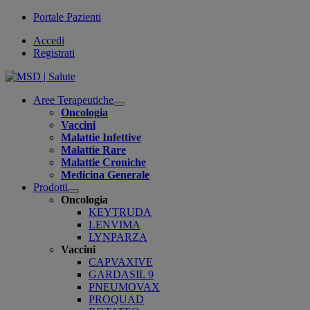
Portale Pazienti
Accedi
Registrati
Aree Terapeutiche
Open
Oncologia
submenu
Vaccini
Malattie Infettive
Malattie Rare
Malattie Croniche
Medicina Generale
Prodotti
Open
Oncologia
submenu
KEYTRUDA
LENVIMA
LYNPARZA
Vaccini
CAPVAXIVE
GARDASIL 9
PNEUMOVAX
PROQUAD