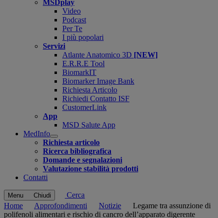
MSDplay
Video
Podcast
Per Te
I più popolari
Servizi
Atlante Anatomico 3D
[NEW]
E.R.R.E Tool
BiomarkIT
Biomarker Image Bank
Richiesta Articolo
Richiedi Contatto ISF
CustomerLink
App
MSD Salute App
MedInfo
Open
Richiesta articolo
submenu
Ricerca bibliografica
Domande e segnalazioni
Valutazione stabilità prodotti
Contatti
Cerca
Menu
Chiudi
Home
Approfondimenti
Notizie
Legame tra assunzione di
polifenoli alimentari e rischio di cancro dell’apparato digerente