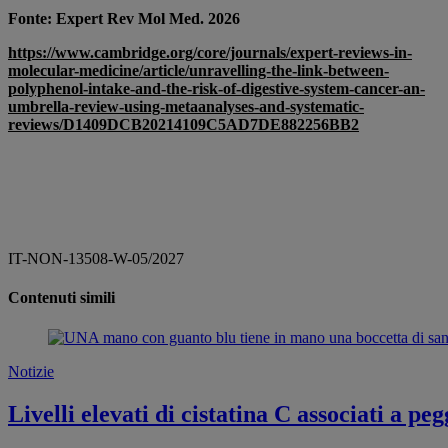
Fonte: Expert Rev Mol Med. 2026
https://www.cambridge.org/core/journals/expert-reviews-in-
molecular-medicine/article/unravelling-the-link-between-
polyphenol-intake-and-the-risk-of-digestive-system-cancer-an-
umbrella-review-using-metaanalyses-and-systematic-
reviews/D1409DCB20214109C5AD7DE882256BB2
IT-NON-13508-W-05/2027
Contenuti simili
Notizie
Livelli elevati di cistatina C associati a p