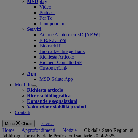
MSDplay
Video
Podcast
Per Te
I più popolari
Servizi
Atlante Anatomico 3D
[NEW]
E.R.R.E Tool
BiomarkIT
Biomarker Image Bank
Richiesta Articolo
Richiedi Contatto ISF
CustomerLink
App
MSD Salute App
MedInfo
Open
Richiesta articolo
submenu
Ricerca bibliografica
Domande e segnalazioni
Valutazione stabilità prodotti
Contatti
Cerca
Menu
Chiudi
Home
Approfondimenti
Notizie
Ok dalla Stato-Regioni ai
fabbisogni formativi delle Professioni sanitarie 2024-2025