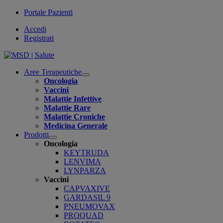
Portale Pazienti
Accedi
Registrati
Aree Terapeutiche
Open
Oncologia
submenu
Vaccini
Malattie Infettive
Malattie Rare
Malattie Croniche
Medicina Generale
Prodotti
Open
Oncologia
submenu
KEYTRUDA
LENVIMA
LYNPARZA
Vaccini
CAPVAXIVE
GARDASIL 9
PNEUMOVAX
PROQUAD