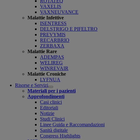
ROTATEQ
VAXELIS
VAXNEUVANCE
Malattie Infettive
ISENTRESS
DELSTRIGO E PIFELTRO
PREVYMIS
RECARBRIO
ZERBAXA
Malattie Rare
ADEMPAS
WELIREG
WINREVAIR
Malattie Croniche
LYFNUA
Risorse e Servizi
Open
Materiali per i pazienti
submenu
Approfondimenti
Casi clinici
Editoriali
Notizie
Studi Clinici
Linee Guida e Raccomandazioni
Sanità digitale
Congress Highlights