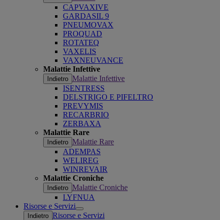
CAPVAXIVE
GARDASIL 9
PNEUMOVAX
PROQUAD
ROTATEQ
VAXELIS
VAXNEUVANCE
Malattie Infettive
Malattie Infettive
Indietro
ISENTRESS
DELSTRIGO E PIFELTRO
PREVYMIS
RECARBRIO
ZERBAXA
Malattie Rare
Malattie Rare
Indietro
ADEMPAS
WELIREG
WINREVAIR
Malattie Croniche
Malattie Croniche
Indietro
LYFNUA
Risorse e Servizi
Open
Risorse e Servizi
Indietro
submenu