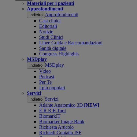
Materiali per i pazienti
Approfondimenti
Approfondimenti
Indietro
Casi clinici
Editoriali
Notizie
Studi Clinici
Linee Guida e Raccomandazioni
Sanità digitale
Congress Highlights
MSDplay
MSDplay
Indietro
Video
Podcast
Per Te
I più popolari
Servizi
Servizi
Indietro
Atlante Anatomico 3D
[NEW]
E.R.R.E Tool
BiomarkIT
Biomarker Image Bank
Richiesta Articolo
Richiedi Contatto ISF