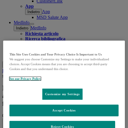
CustomerLink
App
App
Indietro
MSD Salute App
MedInfo
Open
MedInfo
Indietro
submenu
Richiesta articolo
Ricerca bibliografica
Domande e segnalazioni
Valutazione stabilità prodotti
Contatti
This Site Uses Cookies and Your Privacy Choice Is Important to Us
We suggest you choose Customize my Settings to make your individualized
Cerca
choices. Accept Cookies means that you are choosing to accept third-party
Menu
Chiudi
Cookies and that you understand this choice.
Home
Approfondimenti
Notizie
Preeclampsia grave, uno
studio approfondisce i meccanismi fisiopatologici
See our Privacy Policy
Preeclampsia grave, uno studio
approfondisce i meccanismi
Customize my Settings
fisiopatologici
Accept Cookies
03.12.2024
|
Popular Science
Reject Cookies