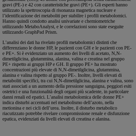
gravi (PE-) e 42 con caratteristiche gravi (PE+). Gli esperti hanno
utilizzato la spettroscopia di risonanza magnetica nucleare e
l’identificazione dei metaboliti per stabilire i profili metabolomici.
Hanno quindi condotto analisi univariate e chemiometriche
utilizzando MetaboAnalyst, e le correlazioni sono state eseguite
utilizzando GraphPad Prism.
L’analisi dei dati ha rivelato profili metabolomici distinti che
differenziano le donne HP, le pazienti con GH e le pazienti con PE-
e PE+. Si è evidenziato un aumento dei livelli di acetato, N,N-
dimetilglicina, glutammina, alanina, valina e creatina nel gruppo
PE+ rispetto ai gruppi HP e GH. Il gruppo PE+ ha mostrato
concentrazioni più elevate di N,N-dimetilglicina, glutammina,
alanina e valina rispetto al gruppo PE-. Inoltre, livelli elevati di
metaboliti specifici, tra cui N,N-dimetilglicina, alanina e valina, sono
stati associati a un aumento della pressione sanguigna, peggiori esiti
ostetrici e una funzionalità degli organi più scadente, in particolare
danni renali ed epatici. L’analisi metabolomica delle donne PE+
indica disturbi accentuati nel metabolismo dell’azoto, nella
metionina e nei cicli dell’urea. Inoltre, il disturbo metabolico
riacutizzato potrebbe rivelare compromissione renale e disfunzione
epatica, evidenziati da livelli elevati di creatina e alanina.