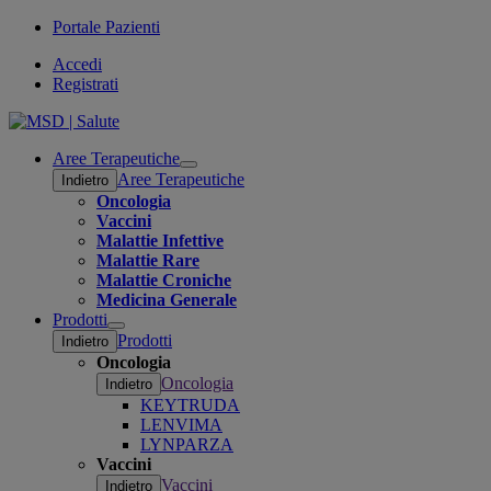
Portale Pazienti
Accedi
Registrati
Aree Terapeutiche
Open
Aree Terapeutiche
Indietro
submenu
Oncologia
Vaccini
Malattie Infettive
Malattie Rare
Malattie Croniche
Medicina Generale
Prodotti
Open
Prodotti
Indietro
submenu
Oncologia
Oncologia
Indietro
KEYTRUDA
LENVIMA
LYNPARZA
Vaccini
Vaccini
Indietro