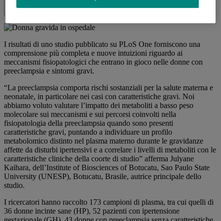
Condividi
Share this
I risultati di uno studio pubblicato su PLoS One forniscono una
comprensione più completa e nuove intuizioni riguardo ai
meccanismi fisiopatologici che entrano in gioco nelle donne con
preeclampsia e sintomi gravi.
“La preeclampsia comporta rischi sostanziali per la salute materna e
neonatale, in particolare nei casi con caratteristiche gravi. Noi
abbiamo voluto valutare l’impatto dei metaboliti a basso peso
molecolare sui meccanismi e sui percorsi coinvolti nella
fisiopatologia della preeclampsia quando sono presenti
caratteristiche gravi, puntando a individuare un profilo
metabolomico distinto nel plasma materno durante le gravidanze
affette da disturbi ipertensivi e a correlare i livelli di metaboliti con le
caratteristiche cliniche della coorte di studio” afferma Julyane
Kaihara, dell’Institute of Biosciences of Botucatu, Sao Paulo State
University (UNESP), Botucatu, Brasile, autrice principale dello
studio.
I ricercatori hanno raccolto 173 campioni di plasma, tra cui quelli di
36 donne incinte sane (HP), 52 pazienti con ipertensione
gestazionale (GH), 43 donne con preeclampsia senza caratteristiche