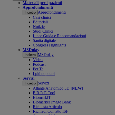
Materiali per i pazienti
Approfondimenti
Approfondimenti
Indietro
Casi clinici
Editoriali
Notizie
Studi Clinici
Linee Guida e Raccomandazioni
Sanità digitale
Congress Highlights
MSDplay
MSDplay
Indietro
Video
Podcast
Per Te
I più popolari
Servizi
Servizi
Indietro
Atlante Anatomico 3D
[NEW]
E.R.R.E Tool
BiomarkIT
Biomarker Image Bank
Richiesta Articolo
Richiedi Contatto ISF