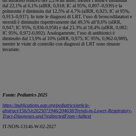
un aumento relativo del 2,2% all’anno, mentre l’asma è diminuita
dal 22,1% al 6,1% (aIRR, 0,918; IC al 95%, 0,897–0,939) e la
polmonite è diminuita dal 12,5% al 4,7% (aIRR, 0,925; IC al 95%,
0,913–0,937). In tutte le diagnosi di LRT, l’uso di broncodilatatori e
steroidi è diminuito rispettivamente dal 49,5% all’8,6% (aIRR,
0,947; IC 95%, 0,936-0,958) e dal 23,3% al 18,4% (aIRR, 0,982;
IC 95%, 0,972-0,992). Analogamente, l’uso di antibiotici è
diminuito dal 13,9% al 10% (aIRR, 0,975; IC 95%, 0,962-0,989),
mentre le visite di controllo con diagnosi di LRT sono rimaste
invariate.
Fonte: Pediatrics 2025
https://publications.aap.org/pediatrics/article-
abstract/156/5/e2025071946/204638/Trends-in-Lower-Respiratory-
Tract-Diagnoses-and?redirectedFrom=fulltext
IT-NON-13146-W-02-2027