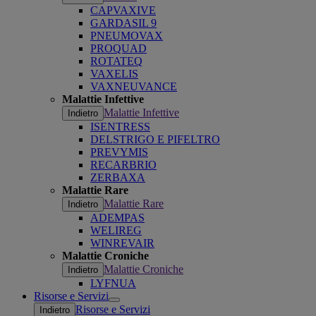
CAPVAXIVE
GARDASIL 9
PNEUMOVAX
PROQUAD
ROTATEQ
VAXELIS
VAXNEUVANCE
Malattie Infettive
Malattie Infettive
Indietro
ISENTRESS
DELSTRIGO E PIFELTRO
PREVYMIS
RECARBRIO
ZERBAXA
Malattie Rare
Malattie Rare
Indietro
ADEMPAS
WELIREG
WINREVAIR
Malattie Croniche
Malattie Croniche
Indietro
LYFNUA
Risorse e Servizi
Open
Risorse e Servizi
Indietro
submenu