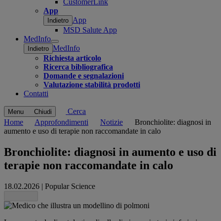
CustomerLink
App
App
Indietro
MSD Salute App
MedInfo
Open
MedInfo
Indietro
submenu
Richiesta articolo
Ricerca bibliografica
Domande e segnalazioni
Valutazione stabilità prodotti
Contatti
Cerca
Menu
Chiudi
Home
Approfondimenti
Notizie
Bronchiolite: diagnosi in
aumento e uso di terapie non raccomandate in calo
Bronchiolite: diagnosi in aumento e uso di
terapie non raccomandate in calo
18.02.2026
|
Popular Science
Share this