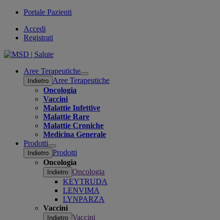
Portale Pazienti
Accedi
Registrati
Aree Terapeutiche
Open
Aree Terapeutiche
Indietro
submenu
Oncologia
Vaccini
Malattie Infettive
Malattie Rare
Malattie Croniche
Medicina Generale
Prodotti
Open
Prodotti
Indietro
submenu
Oncologia
Oncologia
Indietro
KEYTRUDA
LENVIMA
LYNPARZA
Vaccini
Vaccini
Indietro