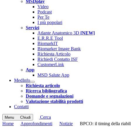
MSDplay
Video
Podcast
Per Te
I più popolari
Servizi
Atlante Anatomico 3D
[NEW]
E.R.R.E Tool
BiomarkIT
Biomarker Image Bank
Richiesta Articolo
Richiedi Contatto ISF
CustomerLink
App
MSD Salute App
MedInfo
Open
Richiesta articolo
submenu
Ricerca bibliografica
Domande e segnalazioni
Valutazione stabilità prodotti
Contatti
Cerca
Menu
Chiudi
Home
Approfondimenti
Notizie
BPCO: il timing della riabil