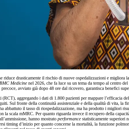
ne riduce drasticamente il rischio di nuove ospedalizzazioni e migliora l
BMC Medicine
nel 2026, che fa luce su un tema da tempo al centro del d
precoce, avviato già dopo 48 ore dal ricovero, garantisca benefici superio
i (RCT), aggregando i dati di 1.800 pazienti per mappare l’efficacia dell
guiti. Sul fronte della continuità assistenziale e della qualità di vita, la 
ha abbattuto il tasso di riospedalizzazione, ma ha prodotto i migliori risu
n la scala mMRC. Per quanto riguarda invece il recupero della capacità f
e dall’ammissione, hanno mostrato
performance
statisticamente superiori n
 diversi timing d’inizio per quanto concerne la mortalità, la funzione pol