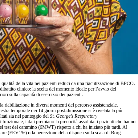
a qualità della vita nei pazienti reduci da una riacutizzazione di BPCO.
ibattito clinico: la scelta del momento ideale per l’avvio del
ri sulla capacità di esercizio dei pazienti.
a riabilitazione in diversi momenti del percorso assistenziale.
finestra temporale dei 14 giorni post-dimissione si è rivelata la più
ltati sia nel punteggio del
St. George’s Respiratory
unzionale, i dati premiano la precocità assoluta: i pazienti che hanno
el test del cammino (6MWT) rispetto a chi ha iniziato più tardi. Al
monare (FEV1%) o la percezione della dispnea sulla scala di Borg.