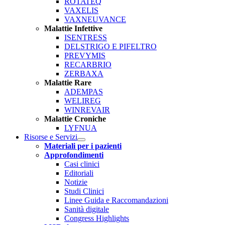
ROTATEQ
VAXELIS
VAXNEUVANCE
Malattie Infettive
ISENTRESS
DELSTRIGO E PIFELTRO
PREVYMIS
RECARBRIO
ZERBAXA
Malattie Rare
ADEMPAS
WELIREG
WINREVAIR
Malattie Croniche
LYFNUA
Risorse e Servizi
Open
Materiali per i pazienti
submenu
Approfondimenti
Casi clinici
Editoriali
Notizie
Studi Clinici
Linee Guida e Raccomandazioni
Sanità digitale
Congress Highlights