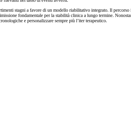
 rilevanti nel tasso di eventi avversi.
imenti stagni a favore di un modello riabilitativo integrato. Il percorso
issione fondamentale per la stabilità clinica a lungo termine. Nonostante 
 cronologiche e personalizzare sempre più l’iter terapeutico.