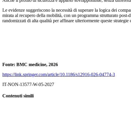
Anche il profilo di sicurezza è apparso sovrapponibile, senza differenze
Le evidenze suggeriscono la necessità di superare la logica dei compart
mirata al recupero della mobilità, con un programma strutturato post-dim
randomizzati di alta qualità per affinare ulteriormente queste strategie
Fonte: BMC medicine, 2026
https://link.springer.com/article/10.1186/s12916-026-04774-3
IT-NON-13577-W-05-2027
Contenuti simili