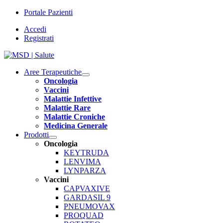
Portale Pazienti
Accedi
Registrati
Aree Terapeutiche
Open
Oncologia
submenu
Vaccini
Malattie Infettive
Malattie Rare
Malattie Croniche
Medicina Generale
Prodotti
Open
Oncologia
submenu
KEYTRUDA
LENVIMA
LYNPARZA
Vaccini
CAPVAXIVE
GARDASIL 9
PNEUMOVAX
PROQUAD