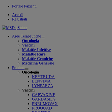
Portale Pazienti
Accedi
Registrati
Aree Terapeutiche
Open
Oncologia
submenu
Vaccini
Malattie Infettive
Malattie Rare
Malattie Croniche
Medicina Generale
Prodotti
Open
Oncologia
submenu
KEYTRUDA
LENVIMA
LYNPARZA
Vaccini
CAPVAXIVE
GARDASIL 9
PNEUMOVAX
PROQUAD