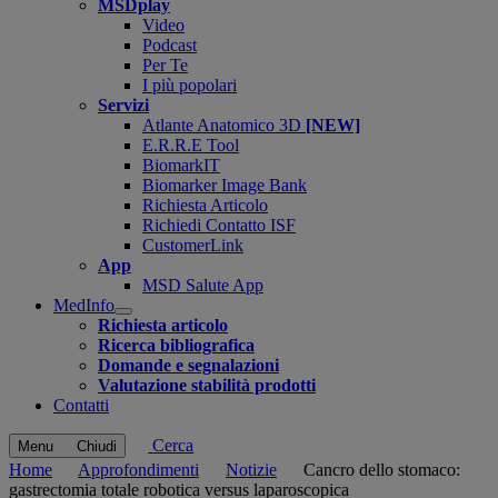
MSDplay
Video
Podcast
Per Te
I più popolari
Servizi
Atlante Anatomico 3D
[NEW]
E.R.R.E Tool
BiomarkIT
Biomarker Image Bank
Richiesta Articolo
Richiedi Contatto ISF
CustomerLink
App
MSD Salute App
MedInfo
Open
Richiesta articolo
submenu
Ricerca bibliografica
Domande e segnalazioni
Valutazione stabilità prodotti
Contatti
Cerca
Menu
Chiudi
Home
Approfondimenti
Notizie
Cancro dello stomaco:
gastrectomia totale robotica versus laparoscopica