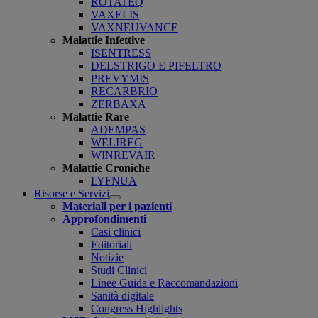
ROTATEQ
VAXELIS
VAXNEUVANCE
Malattie Infettive
ISENTRESS
DELSTRIGO E PIFELTRO
PREVYMIS
RECARBRIO
ZERBAXA
Malattie Rare
ADEMPAS
WELIREG
WINREVAIR
Malattie Croniche
LYFNUA
Risorse e Servizi
Open
Materiali per i pazienti
submenu
Approfondimenti
Casi clinici
Editoriali
Notizie
Studi Clinici
Linee Guida e Raccomandazioni
Sanità digitale
Congress Highlights