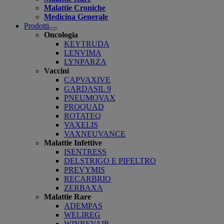
Malattie Croniche
Medicina Generale
Prodotti
Open
Oncologia
submenu
KEYTRUDA
LENVIMA
LYNPARZA
Vaccini
CAPVAXIVE
GARDASIL 9
PNEUMOVAX
PROQUAD
ROTATEQ
VAXELIS
VAXNEUVANCE
Malattie Infettive
ISENTRESS
DELSTRIGO E PIFELTRO
PREVYMIS
RECARBRIO
ZERBAXA
Malattie Rare
ADEMPAS
WELIREG
WINREVAIR