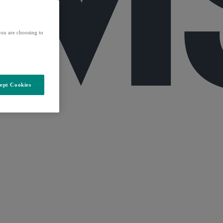
ou are choosing to
ept Cookies