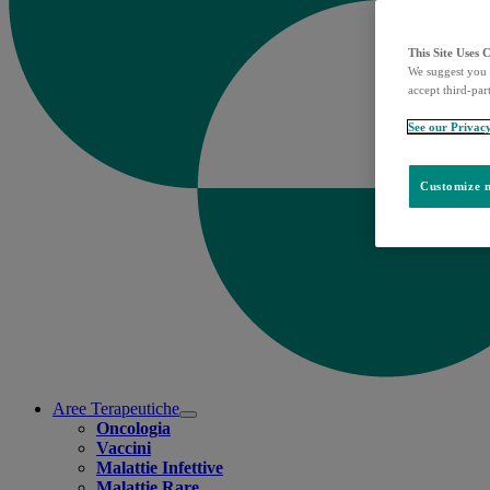
This Site Uses 
We suggest you 
accept third-par
See our Privac
Customize m
Aree Terapeutiche
Open
Oncologia
submenu
Vaccini
Malattie Infettive
Malattie Rare