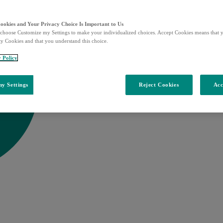
Cookies and Your Privacy Choice Is Important to Us
choose Customize my Settings to make your individualized choices. Accept Cookies means that y
ty Cookies and that you understand this choice.
y Policy
y Settings
Reject Cookies
Acc