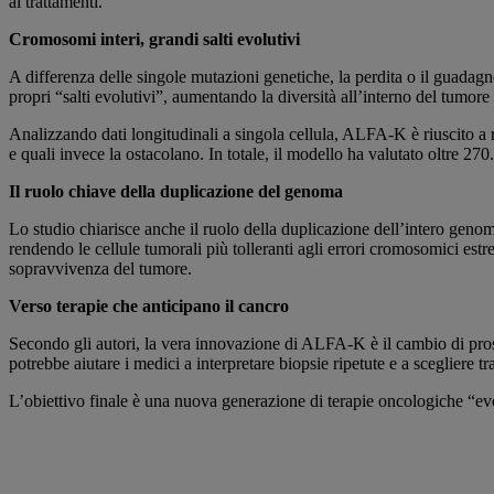
ai trattamenti.
Cromosomi interi, grandi salti evolutivi
A differenza delle singole mutazioni genetiche, la perdita o il guada
propri “salti evolutivi”, aumentando la diversità all’interno del tumore 
Analizzando dati longitudinali a singola cellula, ALFA-K è riuscito a 
e quali invece la ostacolano. In totale, il modello ha valutato oltre 
Il ruolo chiave della duplicazione del genoma
Lo studio chiarisce anche il ruolo della duplicazione dell’intero geno
rendendo le cellule tumorali più tolleranti agli errori cromosomici estr
sopravvivenza del tumore.
Verso terapie che anticipano il cancro
Secondo gli autori, la vera innovazione di ALFA-K è il cambio di prospe
potrebbe aiutare i medici a interpretare biopsie ripetute e a scegliere tr
L’obiettivo finale è una nuova generazione di terapie oncologiche “e