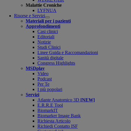
Malattie Croniche
LYFNUA
Risorse e Servizi
Open
Materiali per i pazienti
submenu
Approfondimenti
Casi clinici
Editoriali
Notizie
Studi Clinici
Linee Guida e Raccomandazioni
Sanità digitale
Congress Highlights
MSDplay
Video
Podcast
Per Te
I più popolari
Servizi
Atlante Anatomico 3D
[NEW]
E.R.R.E Tool
BiomarkIT
Biomarker Image Bank
Richiesta Articolo
Richiedi Contatto ISF