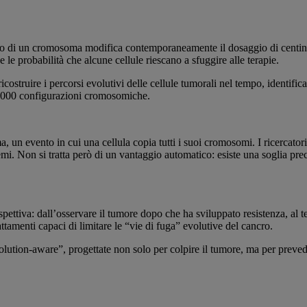
gno di un cromosoma modifica contemporaneamente il dosaggio di centinai
e le probabilità che alcune cellule riescano a sfuggire alle terapie.
ricostruire i percorsi evolutivi delle cellule tumorali nel tempo, iden
270.000 configurazioni cromosomiche.
ma, un evento in cui una cellula copia tutti i suoi cromosomi. I ricercat
emi. Non si tratta però di un vantaggio automatico: esiste una soglia prec
ttiva: dall’osservare il tumore dopo che ha sviluppato resistenza, al te
attamenti capaci di limitare le “vie di fuga” evolutive del cancro.
volution-aware”, progettate non solo per colpire il tumore, ma per prev