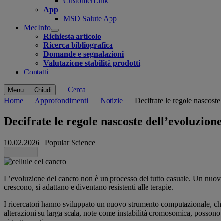
CustomerLink
App
MSD Salute App
MedInfo
Open
Richiesta articolo
submenu
Ricerca bibliografica
Domande e segnalazioni
Valutazione stabilità prodotti
Contatti
Cerca
Menu
Chiudi
Home
Approfondimenti
Notizie
Decifrate le regole nascoste
Decifrate le regole nascoste dell’evoluzion
10.02.2026
|
Popular Science
Share this
L’evoluzione del cancro non è un processo del tutto casuale. Un nuov
crescono, si adattano e diventano resistenti alle terapie.
I ricercatori hanno sviluppato un nuovo strumento computazionale, 
alterazioni su larga scala, note come instabilità cromosomica, possono