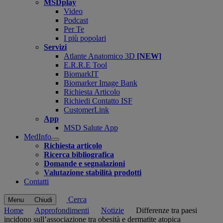
MSDplay
Video
Podcast
Per Te
I più popolari
Servizi
Atlante Anatomico 3D
[NEW]
E.R.R.E Tool
BiomarkIT
Biomarker Image Bank
Richiesta Articolo
Richiedi Contatto ISF
CustomerLink
App
MSD Salute App
MedInfo
Open
Richiesta articolo
submenu
Ricerca bibliografica
Domande e segnalazioni
Valutazione stabilità prodotti
Contatti
Cerca
Menu
Chiudi
Home
Approfondimenti
Notizie
Differenze tra paesi
incidono sull’associazione tra obesità e dermatite atopica