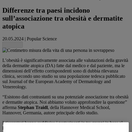
Differenze tra paesi incidono
sull’associazione tra obesità e dermatite
atopica
20.05.2024
|
Popular Science
Share this
L’obesità è significativamente associata alle valutazioni della gravità
della dermatite atopica (DA) fatte dal medico e dal paziente, ma le
dimensioni dell’effetto corrispondenti sono di dubbia rilevanza
clinica, secondo uno studio su una popolazione tedesca pubblicato
sul Journal of the European Academy of Dermatology and
Venereology.
“Esistono dati contrastanti su una potenziale associazione tra obesità
e dermatite atopica. Noi abbiamo voluto approfondire la questione”
afferma
Stephan Traidl
, della Hannover Medical School,
Hannover, Germania, autore principale dello studio.
I ricercatori hanno suddiviso i partecipanti in tre gruppi in base al
loro indice di massa corporea (IMC). A causa dei numeri bassi, i