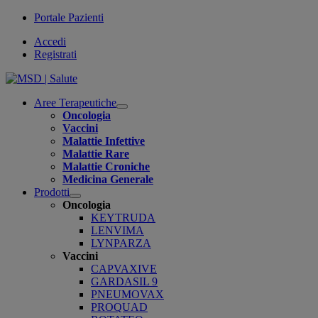
Portale Pazienti
Accedi
Registrati
Aree Terapeutiche
Open
Oncologia
submenu
Vaccini
Malattie Infettive
Malattie Rare
Malattie Croniche
Medicina Generale
Prodotti
Open
Oncologia
submenu
KEYTRUDA
LENVIMA
LYNPARZA
Vaccini
CAPVAXIVE
GARDASIL 9
PNEUMOVAX
PROQUAD