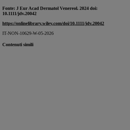
Fonte: J Eur Acad Dermatol Venereol.
2024 doi:
10.1111/jdv.20042
https://onlinelibrary.wiley.com/doi/10.1111/jdv.20042
IT-NON-10629-W-05-2026
Contenuti simili