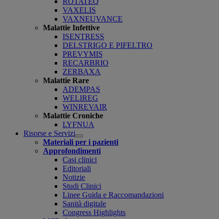
ROTATEQ
VAXELIS
VAXNEUVANCE
Malattie Infettive
ISENTRESS
DELSTRIGO E PIFELTRO
PREVYMIS
RECARBRIO
ZERBAXA
Malattie Rare
ADEMPAS
WELIREG
WINREVAIR
Malattie Croniche
LYFNUA
Risorse e Servizi
Open
Materiali per i pazienti
submenu
Approfondimenti
Casi clinici
Editoriali
Notizie
Studi Clinici
Linee Guida e Raccomandazioni
Sanità digitale
Congress Highlights