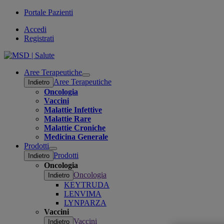
Portale Pazienti
Accedi
Registrati
Aree Terapeutiche
Open
Aree Terapeutiche
Indietro
submenu
Oncologia
Vaccini
Malattie Infettive
Malattie Rare
Malattie Croniche
Medicina Generale
Prodotti
Open
Prodotti
Indietro
submenu
Oncologia
Oncologia
Indietro
KEYTRUDA
LENVIMA
LYNPARZA
Vaccini
Vaccini
Indietro