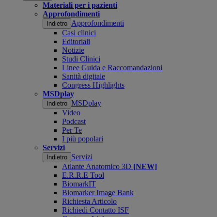
Materiali per i pazienti
Approfondimenti
Approfondimenti
Indietro
Casi clinici
Editoriali
Notizie
Studi Clinici
Linee Guida e Raccomandazioni
Sanità digitale
Congress Highlights
MSDplay
MSDplay
Indietro
Video
Podcast
Per Te
I più popolari
Servizi
Servizi
Indietro
Atlante Anatomico 3D
[NEW]
E.R.R.E Tool
BiomarkIT
Biomarker Image Bank
Richiesta Articolo
Richiedi Contatto ISF