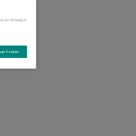
ou are choosing to
ept Cookies