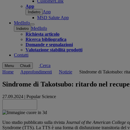
CustomerLink
App
App
Indietro
MSD Salute App
MedInfo
Open
MedInfo
Indietro
submenu
Richiesta articolo
Ricerca bibliografica
Domande e segnalazioni
Valutazione stabilità prodotti
Contatti
Cerca
Menu
Chiudi
Home
Approfondimenti
Notizie
Sindrome di Takotsubo: rita
Sindrome di Takotsubo: ritardo nel recuper
27.09.2024
|
Popular Science
Share this
Uno studio pubblicato sulla rivista
Journal of the American College o
Syndrome (TTS). La TTS è una forma di disfunzione transitoria del vent