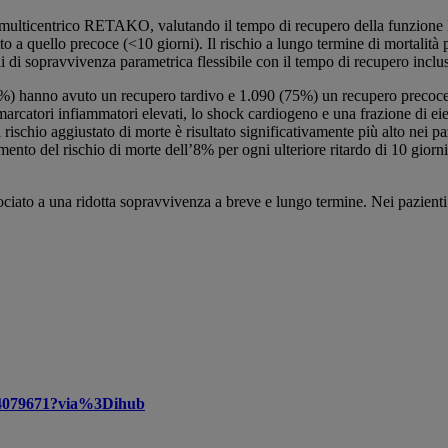
e multicentrico RETAKO, valutando il tempo di recupero della funzione LV
etto a quello precoce (<10 giorni). Il rischio a lungo termine di mortalità 
 di sopravvivenza parametrica flessibile con il tempo di recupero inclu
) hanno avuto un recupero tardivo e 1.090 (75%) un recupero precoce del
biomarcatori infiammatori elevati, lo shock cardiogeno e una frazione di e
l rischio aggiustato di morte è risultato significativamente più alto nei 
to del rischio di morte dell’8% per ogni ulteriore ritardo di 10 giorn
ociato a una ridotta sopravvivenza a breve e lungo termine. Nei pazien
9724079671?via%3Dihub