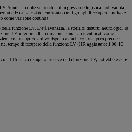
. Sono stati utilizzati modelli di regressione logistica multivariata
per tutte le cause è stato confrontato tra i gruppi di recupero tardivo e
so come variabile continua.
la funzione LV. L’età avanzata, la storia di disturbi neurologici, la
iezione LV inferiore all’ammissione sono stati identificati come
pazienti con recupero tardivo rispetto a quelli con recupero precoce
i nel tempo di recupero della funzione LV (HR aggiustato: 1,08; IC
ti con TTS senza recupero precoce della funzione LV, potrebbe essere