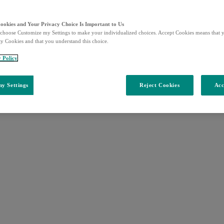
Cookies and Your Privacy Choice Is Important to Us
choose Customize my Settings to make your individualized choices. Accept Cookies means that y
ty Cookies and that you understand this choice.
y Policy
y Settings
Reject Cookies
Acc