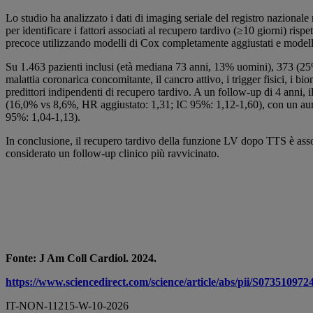
Lo studio ha analizzato i dati di imaging seriale del registro nazional
per identificare i fattori associati al recupero tardivo (≥10 giorni) risp
precoce utilizzando modelli di Cox completamente aggiustati e modelli
Su 1.463 pazienti inclusi (età mediana 73 anni, 13% uomini), 373 (25%
malattia coronarica concomitante, il cancro attivo, i trigger fisici, i 
predittori indipendenti di recupero tardivo. A un follow-up di 4 anni, i
(16,0% vs 8,6%, HR aggiustato: 1,31; IC 95%: 1,12-1,60), con un aumen
95%: 1,04-1,13).
In conclusione, il recupero tardivo della funzione LV dopo TTS è ass
considerato un follow-up clinico più ravvicinato.
Fonte: J Am Coll Cardiol. 2024.
https://www.sciencedirect.com/science/article/abs/pii/S073510
IT-NON-11215-W-10-2026