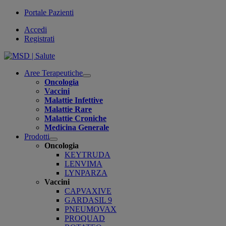
Portale Pazienti
Accedi
Registrati
Aree Terapeutiche
Open
Oncologia
submenu
Vaccini
Malattie Infettive
Malattie Rare
Malattie Croniche
Medicina Generale
Prodotti
Open
Oncologia
submenu
KEYTRUDA
LENVIMA
LYNPARZA
Vaccini
CAPVAXIVE
GARDASIL 9
PNEUMOVAX
PROQUAD