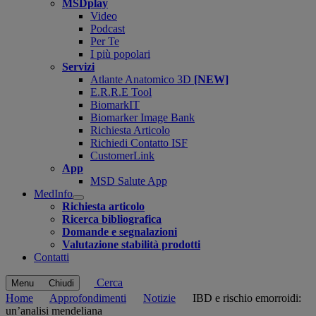
MSDplay
Video
Podcast
Per Te
I più popolari
Servizi
Atlante Anatomico 3D
[NEW]
E.R.R.E Tool
BiomarkIT
Biomarker Image Bank
Richiesta Articolo
Richiedi Contatto ISF
CustomerLink
App
MSD Salute App
MedInfo
Open
Richiesta articolo
submenu
Ricerca bibliografica
Domande e segnalazioni
Valutazione stabilità prodotti
Contatti
Cerca
Menu
Chiudi
Home
Approfondimenti
Notizie
IBD e rischio emorroidi:
un’analisi mendeliana