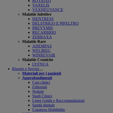
ROTATEQ
VAXELIS
VAXNEUVANCE
Malattie Infettive
ISENTRESS
DELSTRIGO E PIFELTRO
PREVYMIS
RECARBRIO
ZERBAXA
Malattie Rare
ADEMPAS
WELIREG
WINREVAIR
Malattie Croniche
LYFNUA
Risorse e Servizi
Open
Materiali per i pazienti
submenu
Approfondimenti
Casi clinici
Editoriali
Notizie
Studi Clinici
Linee Guida e Raccomandazioni
Sanità digitale
Congress Highlights