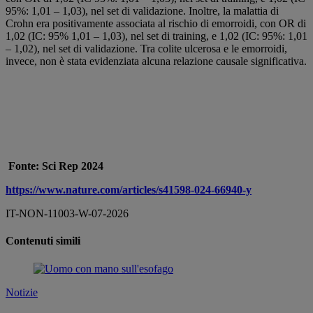
95%: 1,01 – 1,03), nel set di validazione. Inoltre, la malattia di
Crohn era positivamente associata al rischio di emorroidi, con OR di
1,02 (IC: 95% 1,01 – 1,03), nel set di training, e 1,02 (IC: 95%: 1,01
– 1,02), nel set di validazione. Tra colite ulcerosa e le emorroidi,
invece, non è stata evidenziata alcuna relazione causale significativa.
Fonte:
Sci Rep 2024
https://www.nature.com/articles/s41598-024-66940-y
IT-NON-11003-W-07-2026
Contenuti simili
Notizie