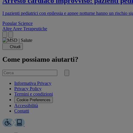
Arresto cardiaco improvviso: pazienti pedia
I pazienti pediatrici con epilessia e apnee notturne hanno un rischio s
Popular Science
Altre Aree Terapeutiche
Chiudi
Come possiamo aiutarti?
Cerca
per
Invia
ricerca
Informativa Privacy
Privacy Policy
Termini e condizioni
Cookie Preferences
Accessibilità
Contatti