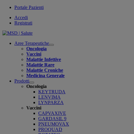
Portale Pazienti
Accedi
Registrati
Aree Terapeutiche
Open
Oncologia
submenu
Vaccini
Malattie Infettive
Malattie Rare
Malattie Croniche
Medicina Generale
Prodotti
Open
Oncologia
submenu
KEYTRUDA
LENVIMA
LYNPARZA
Vaccini
CAPVAXIVE
GARDASIL 9
PNEUMOVAX
PROQUAD