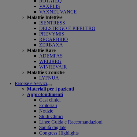
ROTATEQ
VAXELIS
VAXNEUVANCE
Malattie Infettive
ISENTRESS
DELSTRIGO E PIFELTRO
PREVYMIS
RECARBRIO
ZERBAXA
Malattie Rare
ADEMPAS
WELIREG
WINREVAIR
Malattie Croniche
LYFNUA
Risorse e Servizi
Open
Materiali per i pazienti
submenu
Approfondimenti
Casi clinici
Editoriali
Notizie
Studi Clinici
Linee Guida e Raccomandazioni
Sanità digitale
Congress Highlights