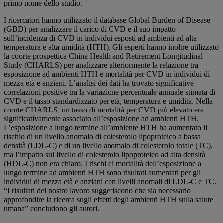
primo nome dello studio.
I ricercatori hanno utilizzato il database Global Burden of Disease
(GBD) per analizzare il carico di CVD e il suo impatto
sull’incidenza di CVD in individui esposti ad ambienti ad alta
temperatura e alta umidità (HTH). Gli esperti hanno inoltre utilizzato
la coorte prospettica China Health and Retirement Longitudinal
Study (CHARLS) per analizzare ulteriormente la relazione tra
esposizione ad ambienti HTH e mortalità per CVD in individui di
mezza età e anziani. L’analisi dei dati ha trovato significative
correlazioni positive tra la variazione percentuale annuale stimata di
CVD e il tasso standardizzato per età, temperatura e umidità. Nella
coorte CHARLS, un tasso di mortalità per CVD più elevato era
significativamente associato all’esposizione ad ambienti HTH.
L’esposizione a lungo termine all’ambiente HTH ha aumentato il
rischio di un livello anomalo di colesterolo lipoproteico a bassa
densità (LDL-C) e di un livello anomalo di colesterolo totale (TC),
ma l’impatto sul livello di colesterolo lipoproteico ad alta densità
(HDL-C) non era chiaro. I rischi di mortalità dell’esposizione a
lungo termine ad ambienti HTH sono risultati aumentati per gli
individui di mezza età e anziani con livelli anomali di LDL-C e TC.
“I risultati del nostro lavoro suggeriscono che sia necessario
approfondire la ricerca sugli effetti degli ambienti HTH sulla salute
umana” concludono gli autori.