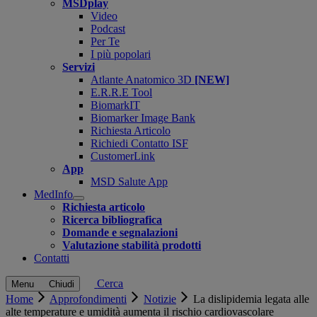
MSDplay
Video
Podcast
Per Te
I più popolari
Servizi
Atlante Anatomico 3D
[NEW]
E.R.R.E Tool
BiomarkIT
Biomarker Image Bank
Richiesta Articolo
Richiedi Contatto ISF
CustomerLink
App
MSD Salute App
MedInfo
Open
Richiesta articolo
submenu
Ricerca bibliografica
Domande e segnalazioni
Valutazione stabilità prodotti
Contatti
Cerca
Menu
Chiudi
Home
Approfondimenti
Notizie
La dislipidemia legata alle
alte temperature e umidità aumenta il rischio cardiovascolare