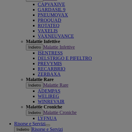
CAPVAXIVE
GARDASIL 9
PNEUMOVAX
PROQUAD
ROTATEQ
VAXELIS
VAXNEUVANCE
Malattie Infettive
Malattie Infettive
Indietro
ISENTRESS
DELSTRIGO E PIFELTRO
PREVYMIS
RECARBRIO
ZERBAXA
Malattie Rare
Malattie Rare
Indietro
ADEMPAS
WELIREG
WINREVAIR
Malattie Croniche
Malattie Croniche
Indietro
LYFNUA
Risorse e Servizi
Open
Risorse e Servizi
Indietro
submenu