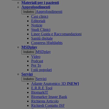
Materiali per i pazienti
Approfondimenti
Approfondimenti
Indietro
Casi clinici
Editoriali
Notizie
Studi Clinici
Linee Guida e Raccomandazioni
Sanità digitale
Congress Highlights
MSDplay
MSDplay
Indietro
Video
Podcast
Per Te
I più popolari
Servizi
Servizi
Indietro
Atlante Anatomico 3D
[NEW]
E.R.R.E Tool
BiomarkIT
Biomarker Image Bank
Richiesta Articolo
Richiedi Contatto ISF