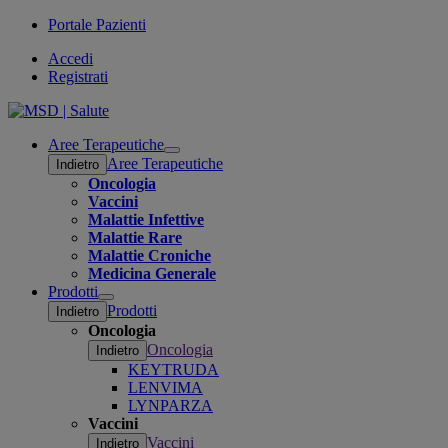
Portale Pazienti
Accedi
Registrati
Aree Terapeutiche
Open
Aree Terapeutiche
Indietro
submenu
Oncologia
Vaccini
Malattie Infettive
Malattie Rare
Malattie Croniche
Medicina Generale
Prodotti
Open
Prodotti
Indietro
submenu
Oncologia
Oncologia
Indietro
KEYTRUDA
LENVIMA
LYNPARZA
Vaccini
Vaccini
Indietro