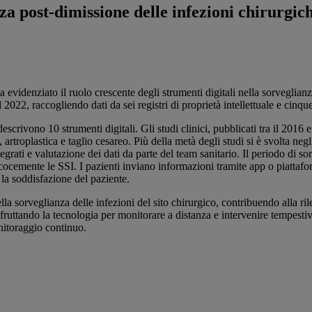
za post-dimissione delle infezioni chirurgic
a evidenziato il ruolo crescente degli strumenti digitali nella sorveglian
il 2022, raccogliendo dati da sei registri di proprietà intellettuale e cinq
descrivono 10 strumenti digitali. Gli studi clinici, pubblicati tra il 2016 
artroplastica e taglio cesareo. Più della metà degli studi si è svolta negli
tegrati e valutazione dei dati da parte del team sanitario. Il periodo di s
ocemente le SSI. I pazienti inviano informazioni tramite app o piattaforme
a la soddisfazione del paziente.
la sorveglianza delle infezioni del sito chirurgico, contribuendo alla ril
sfruttando la tecnologia per monitorare a distanza e intervenire tempestiv
onitoraggio continuo.