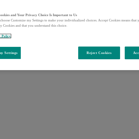
Cookies and Your Privacy Choice Is Important to Us
choose Customize my Settings to make your individualized choices. Accept Cookies means that y
ty Cookies and that you understand this choice.
y Policy
y Settings
Reject Cookies
Acc