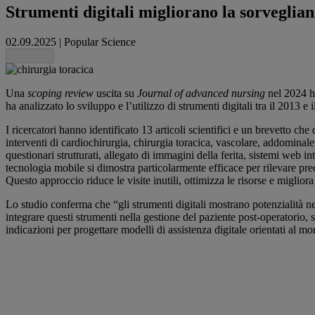
Strumenti digitali migliorano la sorveglian
02.09.2025
|
Popular Science
Share this
Una
scoping review
uscita su
Journal of advanced nursing
nel 2024 h
ha analizzato lo sviluppo e l’utilizzo di strumenti digitali tra il 2013 e 
I ricercatori hanno identificato 13 articoli scientifici e un brevetto che 
interventi di cardiochirurgia, chirurgia toracica, vascolare, addominale, 
questionari strutturati, allegato di immagini della ferita, sistemi web in
tecnologia mobile si dimostra particolarmente efficace per rilevare prec
Questo approccio riduce le visite inutili, ottimizza le risorse e miglior
Lo studio conferma che “gli strumenti digitali mostrano potenzialità nel
integrare questi strumenti nella gestione del paziente post-operatorio, 
indicazioni per progettare modelli di assistenza digitale orientati al m