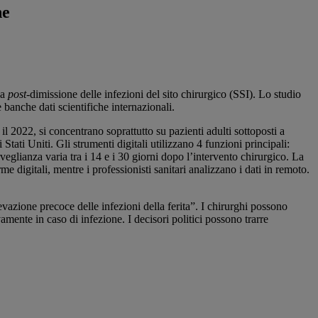
he
za
post
-dimissione delle infezioni del sito chirurgico (SSI). Lo studio
ue banche dati scientifiche internazionali.
e il 2022, si concentrano soprattutto su pazienti adulti sottoposti a
 Stati Uniti. Gli strumenti digitali utilizzano 4 funzioni principali:
orveglianza varia tra i 14 e i 30 giorni dopo l’intervento chirurgico. La
 digitali, mentre i professionisti sanitari analizzano i dati in remoto.
evazione precoce delle infezioni della ferita”. I chirurghi possono
amente in caso di infezione. I decisori politici possono trarre