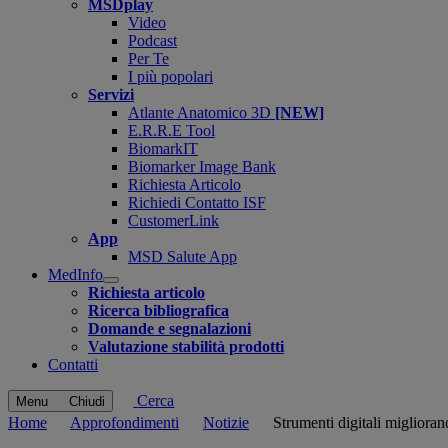
MSDplay
Video
Podcast
Per Te
I più popolari
Servizi
Atlante Anatomico 3D
[NEW]
E.R.R.E Tool
BiomarkIT
Biomarker Image Bank
Richiesta Articolo
Richiedi Contatto ISF
CustomerLink
App
MSD Salute App
MedInfo
Open
Richiesta articolo
submenu
Ricerca bibliografica
Domande e segnalazioni
Valutazione stabilità prodotti
Contatti
Cerca
Menu
Chiudi
Home
Approfondimenti
Notizie
Strumenti digitali miglioran