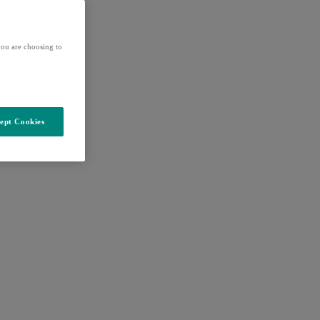
ou are choosing to
ept Cookies