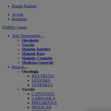
Portale Pazienti
Accedi
Registrati
Aree Terapeutiche
Open
Oncologia
submenu
Vaccini
Malattie Infettive
Malattie Rare
Malattie Croniche
Medicina Generale
Prodotti
Open
Oncologia
submenu
KEYTRUDA
LENVIMA
LYNPARZA
Vaccini
CAPVAXIVE
GARDASIL 9
PNEUMOVAX
PROQUAD