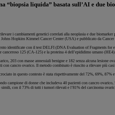
a “biopsia liquida” basata sull’AI e due bi
levare i cambiamenti genetici correlati alla neoplasia e due biomarker pro
 del Johns Hopkins Kimmel Cancer Center (USA) e pubblicato da Cancer
to identificate con il test DELFI (DNA Evaluation of Fragments for ear
ene canceroso 125 (CA-125) e la proteina 4 dell’epididimo umano (HE4)
ico, 203 con masse annessiali benigne e 182 senza alcuna lesione ovarica
con cancro ovarico. Il metodo combinato è riuscito a rilevare più casi d
ncrociato in questo contesto è stata rispettivamente del 72%, 69%, 87% e
un secondo campione di donne che includeva 40 pazienti con cancro ovarico
simili, con il 73% di tutti i tumori rilevati e l’81% del carcinoma ovaric