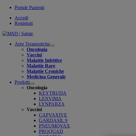
Portale Pazienti
Accedi
Registrati
Aree Terapeutiche
Open
Oncologia
submenu
Vaccini
Malattie Infettive
Malattie Rare
Malattie Croniche
Medicina Generale
Prodotti
Open
Oncologia
submenu
KEYTRUDA
LENVIMA
LYNPARZA
Vaccini
CAPVAXIVE
GARDASIL 9
PNEUMOVAX
PROQUAD