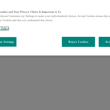
Cookies and Your Privacy Choice Is Important to Us
choose Customize my Settings to make your individualized choices. Accept Cookies means that y
ty Cookies and that you understand this choice.
y Policy
y Settings
Reject Cookies
Acc