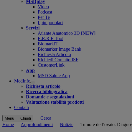
MSDplay
Video
Podcast
Per Te
I più popolari
Servizi
Atlante Anatomico 3D
[NEW]
E.R.R.E Tool
BiomarkIT
Biomarker Image Bank
Richiesta Articolo
Richiedi Contatto ISF
CustomerLink
App
MSD Salute App
MedInfo
Open
Richiesta articolo
submenu
Ricerca bibliografica
Domande e segnalazioni
Valutazione stabilità prodotti
Contatti
Cerca
Menu
Chiudi
Home
Approfondimenti
Notizie
Tumore dell’ovaio. Diagnosi