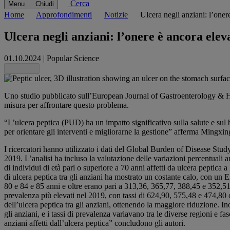
Cerca
Menu
Chiudi
Home
Approfondimenti
Notizie
Ulcera negli anziani: l’oner
Ulcera negli anziani: l’onere è ancora elev
01.10.2024
|
Popular Science
Share this
Uno studio pubblicato sull’European Journal of Gastroenterology & Hep
misura per affrontare questo problema.
“L’ulcera peptica (PUD) ha un impatto significativo sulla salute e sul 
per orientare gli interventi e migliorarne la gestione” afferma Mingx
I ricercatori hanno utilizzato i dati del Global Burden of Disease Study
2019. L’analisi ha incluso la valutazione delle variazioni percentuali 
di individui di età pari o superiore a 70 anni affetti da ulcera peptic
di ulcera peptica tra gli anziani ha mostrato un costante calo, con un E
80 e 84 e 85 anni e oltre erano pari a 313,36, 365,77, 388,45 e 352,51 
prevalenza più elevati nel 2019, con tassi di 624,90, 575,48 e 474,80 
dell’ulcera peptica tra gli anziani, ottenendo la maggiore riduzione. I
gli anziani, e i tassi di prevalenza variavano tra le diverse regioni e fas
anziani affetti dall’ulcera peptica” concludono gli autori.