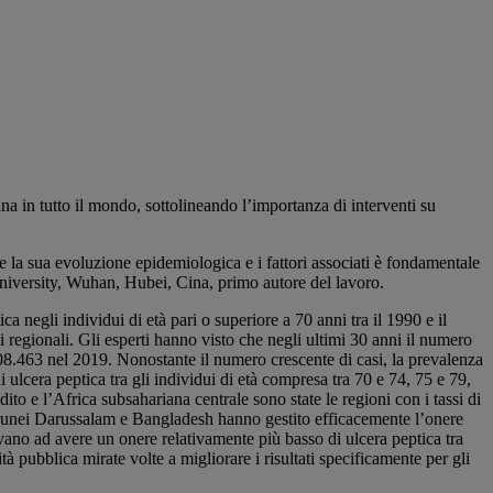
 in tutto il mondo, sottolineando l’importanza di interventi su
re la sua evoluzione epidemiologica e i fattori associati è fondamentale
University, Wuhan, Hubei, Cina, primo autore del lavoro.
 negli individui di età pari o superiore a 70 anni tra il 1990 e il
 regionali. Gli esperti hanno visto che negli ultimi 30 anni il numero
.608.463 nel 2019. Nonostante il numero crescente di casi, la prevalenza
 ulcera peptica tra gli individui di età compresa tra 70 e 74, 75 e 79,
o e l’Africa subsahariana centrale sono state le regioni con i tassi di
, Brunei Darussalam e Bangladesh hanno gestito efficacemente l’onere
evano ad avere un onere relativamente più basso di ulcera peptica tra
nità pubblica mirate volte a migliorare i risultati specificamente per gli