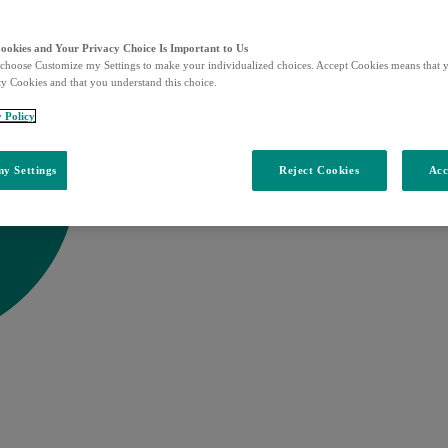
Cookies and Your Privacy Choice Is Important to Us
choose Customize my Settings to make your individualized choices. Accept Cookies means that y
ty Cookies and that you understand this choice.
y Policy
y Settings
Reject Cookies
Acc