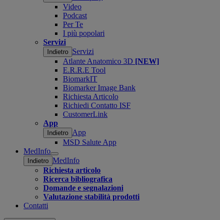
Video
Podcast
Per Te
I più popolari
Servizi
Servizi
Indietro
Atlante Anatomico 3D
[NEW]
E.R.R.E Tool
BiomarkIT
Biomarker Image Bank
Richiesta Articolo
Richiedi Contatto ISF
CustomerLink
App
App
Indietro
MSD Salute App
MedInfo
Open
MedInfo
Indietro
submenu
Richiesta articolo
Ricerca bibliografica
Domande e segnalazioni
Valutazione stabilità prodotti
Contatti