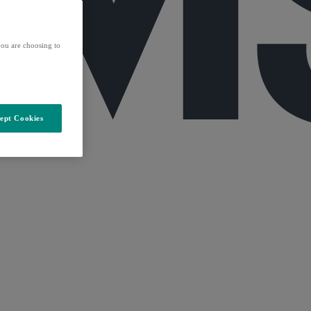
ou are choosing to
ept Cookies