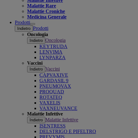
Malattie Infettive
Malattie Rare
Malattie Croniche
Medicina Generale
Prodotti
Open
Prodotti
Indietro
submenu
Oncologia
Oncologia
Indietro
KEYTRUDA
LENVIMA
LYNPARZA
Vaccini
Vaccini
Indietro
CAPVAXIVE
GARDASIL 9
PNEUMOVAX
PROQUAD
ROTATEQ
VAXELIS
VAXNEUVANCE
Malattie Infettive
Malattie Infettive
Indietro
ISENTRESS
DELSTRIGO E PIFELTRO
PREVYMIS