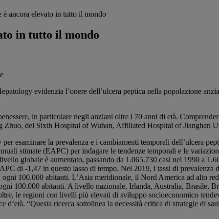
e è ancora elevato in tutto il mondo
ato in tutto il mondo
atology evidenzia l’onere dell’ulcera peptica nella popolazione anziana
benessere, in particolare negli anziani oltre i 70 anni di età. Comprende
ing Zhuo, del Sixth Hospital of Wuhan, Affiliated Hospital of Jianghan 
 per esaminare la prevalenza e i cambiamenti temporali dell’ulcera peptica
annuali stimate (EAPC) per indagare le tendenze temporali e le variazioni
a a livello globale è aumentato, passando da 1.065.730 casi nel 1990 a 1
APC di -1,47 in questo lasso di tempo. Nel 2019, i tassi di prevalenza di
ogni 100.000 abitanti. L’Asia meridionale, il Nord America ad alto reddit
ogni 100.000 abitanti. A livello nazionale, Irlanda, Australia, Brasile
noltre, le regioni con livelli più elevati di sviluppo socioeconomico tend
ce d’età. “Questa ricerca sottolinea la necessità critica di strategie di sa