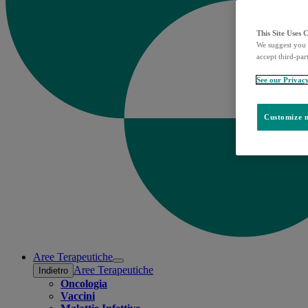
This Site Uses 
We suggest you 
accept third-par
See our Privac
Customize m
Aree Terapeutiche
Open
Aree Terapeutiche
Indietro
submenu
Oncologia
Vaccini