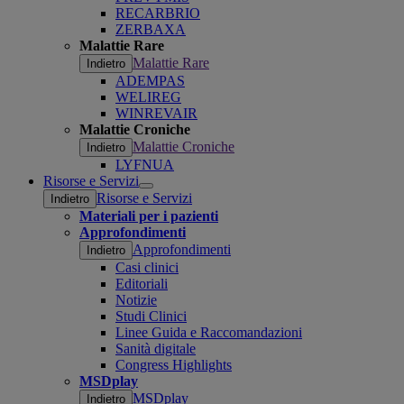
RECARBRIO
ZERBAXA
Malattie Rare
Malattie Rare
Indietro
ADEMPAS
WELIREG
WINREVAIR
Malattie Croniche
Malattie Croniche
Indietro
LYFNUA
Risorse e Servizi
Open
Risorse e Servizi
Indietro
submenu
Materiali per i pazienti
Approfondimenti
Approfondimenti
Indietro
Casi clinici
Editoriali
Notizie
Studi Clinici
Linee Guida e Raccomandazioni
Sanità digitale
Congress Highlights
MSDplay
MSDplay
Indietro