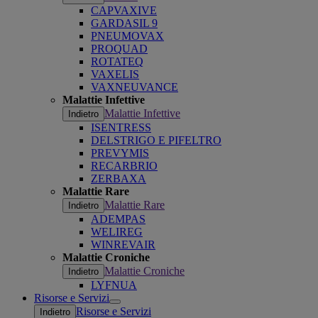
CAPVAXIVE
GARDASIL 9
PNEUMOVAX
PROQUAD
ROTATEQ
VAXELIS
VAXNEUVANCE
Malattie Infettive
Malattie Infettive
Indietro
ISENTRESS
DELSTRIGO E PIFELTRO
PREVYMIS
RECARBRIO
ZERBAXA
Malattie Rare
Malattie Rare
Indietro
ADEMPAS
WELIREG
WINREVAIR
Malattie Croniche
Malattie Croniche
Indietro
LYFNUA
Risorse e Servizi
Open
Risorse e Servizi
Indietro
submenu