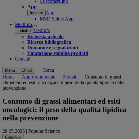
CustomerLink
App
App
Indietro
MSD Salute App
MedInfo
Open
MedInfo
Indietro
submenu
Richiesta articolo
Ricerca bibliografica
Domande e segnalazioni
Valutazione stabilità prodotti
Contatti
Cerca
Menu
Chiudi
Home
Approfondimenti
Notizie
Consumo di grassi
alimentari ed esiti oncologici: il peso della qualità lipidica nella
prevenzione
Consumo di grassi alimentari ed esiti
oncologici: il peso della qualità lipidica
nella prevenzione
29.05.2026
|
Popular Science
Share this
Condividi