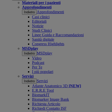
Materiali per i pazienti
Approfondimenti
Approfondimenti
Indietro
Casi clinici
Editoriali
Notizie
Studi Clinici
Linee Guida e Raccomandazioni
Sanità digitale
Congress Highlights
MSDplay
MSDplay
Indietro
Video
Podcast
Per Te
I più popolari
Servizi
Servizi
Indietro
Atlante Anatomico 3D
[NEW]
E.R.R.E Tool
BiomarkIT
Biomarker Image Bank
Richiesta Articolo
Richiedi Contatto ISF