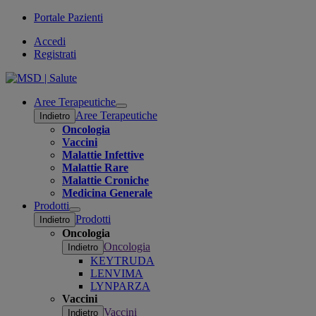
Portale Pazienti
Accedi
Registrati
Aree Terapeutiche
Open
Aree Terapeutiche
Indietro
submenu
Oncologia
Vaccini
Malattie Infettive
Malattie Rare
Malattie Croniche
Medicina Generale
Prodotti
Open
Prodotti
Indietro
submenu
Oncologia
Oncologia
Indietro
KEYTRUDA
LENVIMA
LYNPARZA
Vaccini
Vaccini
Indietro