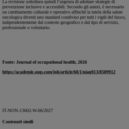
La revisione sottolinea quindi l’urgenza di adottare strategie di
prevenzione inclusive e accessibili. Secondo gli autori, è necessario
un cambiamento culturale e operativo affinché la tutela della salute
oncologica diventi uno standard condiviso per tutti i vigili del fuoco,
indipendentemente dal contesto geografico o dal tipo di servizio,
professionale o volontario.
Fonte: Journal of occupational health, 2026
https://academic.oup.com/joh/article/68/1/uiag013/8509912
IT-NON-13602-W-06/2027
Contenuti simili