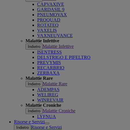
CAPVAXIVE
GARDASIL 9
PNEUMOVAX
PROQUAD
ROTATEQ
VAXELIS
VAXNEUVANCE
Malattie Infettive
Malattie Infettive
Indietro
ISENTRESS
DELSTRIGO E PIFELTRO
PREVYMIS
RECARBRIO
ZERBAXA
Malattie Rare
Malattie Rare
Indietro
ADEMPAS
WELIREG
WINREVAIR
Malattie Croniche
Malattie Croniche
Indietro
LYFNUA
Risorse e Servizi
Open
Risorse e Servizi
Indietro
submenu