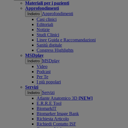
Materiali per i pazienti
Approfondimenti
Approfondimenti
Indietro
Casi clinici
Editoriali
Notizie
Studi Clinici
Linee Guida e Raccomandazioni
Sanità digitale
Congress Highlights
MSDplay
MSDplay
Indietro
Video
Podcast
Per Te
I più popolari
Servizi
Servizi
Indietro
Atlante Anatomico 3D
[NEW]
E.R.R.E Tool
BiomarkIT
Biomarker Image Bank
Richiesta Articolo
Richiedi Contatto ISF