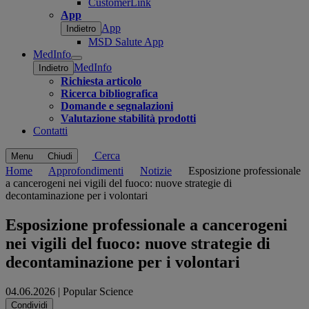
CustomerLink
App
App
Indietro
MSD Salute App
MedInfo
Open
MedInfo
Indietro
submenu
Richiesta articolo
Ricerca bibliografica
Domande e segnalazioni
Valutazione stabilità prodotti
Contatti
Cerca
Menu
Chiudi
Home
Approfondimenti
Notizie
Esposizione professionale
a cancerogeni nei vigili del fuoco: nuove strategie di
decontaminazione per i volontari
Esposizione professionale a cancerogeni
nei vigili del fuoco: nuove strategie di
decontaminazione per i volontari
04.06.2026
|
Popular Science
Share this
Condividi