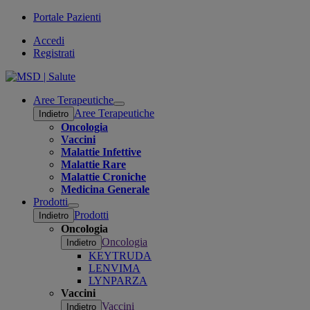
Portale Pazienti
Accedi
Registrati
Aree Terapeutiche
Open
Aree Terapeutiche
Indietro
submenu
Oncologia
Vaccini
Malattie Infettive
Malattie Rare
Malattie Croniche
Medicina Generale
Prodotti
Open
Prodotti
Indietro
submenu
Oncologia
Oncologia
Indietro
KEYTRUDA
LENVIMA
LYNPARZA
Vaccini
Vaccini
Indietro