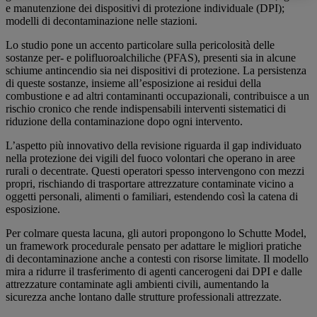
e manutenzione dei dispositivi di protezione individuale (DPI);
modelli di decontaminazione nelle stazioni.
Lo studio pone un accento particolare sulla pericolosità delle
sostanze per- e polifluoroalchiliche (PFAS), presenti sia in alcune
schiume antincendio sia nei dispositivi di protezione. La persistenza
di queste sostanze, insieme all’esposizione ai residui della
combustione e ad altri contaminanti occupazionali, contribuisce a un
rischio cronico che rende indispensabili interventi sistematici di
riduzione della contaminazione dopo ogni intervento.
L’aspetto più innovativo della revisione riguarda il gap individuato
nella protezione dei vigili del fuoco volontari che operano in aree
rurali o decentrate. Questi operatori spesso intervengono con mezzi
propri, rischiando di trasportare attrezzature contaminate vicino a
oggetti personali, alimenti o familiari, estendendo così la catena di
esposizione.
Per colmare questa lacuna, gli autori propongono lo Schutte Model,
un framework procedurale pensato per adattare le migliori pratiche
di decontaminazione anche a contesti con risorse limitate. Il modello
mira a ridurre il trasferimento di agenti cancerogeni dai DPI e dalle
attrezzature contaminate agli ambienti civili, aumentando la
sicurezza anche lontano dalle strutture professionali attrezzate.