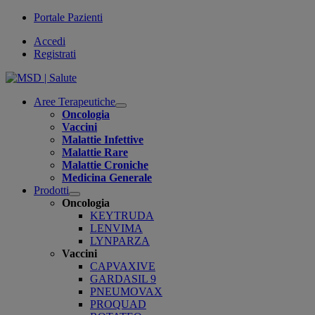
Portale Pazienti
Accedi
Registrati
Aree Terapeutiche
Open
Oncologia
submenu
Vaccini
Malattie Infettive
Malattie Rare
Malattie Croniche
Medicina Generale
Prodotti
Open
Oncologia
submenu
KEYTRUDA
LENVIMA
LYNPARZA
Vaccini
CAPVAXIVE
GARDASIL 9
PNEUMOVAX
PROQUAD