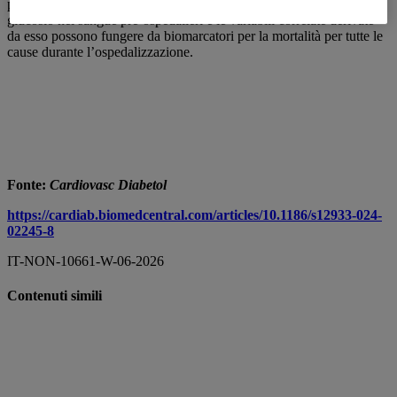
personalizzato per i pazienti ospedalizzati con T2DM. I livelli di
glucosio nel sangue pre-ospedalieri e le variabili correlate derivate
da esso possono fungere da biomarcatori per la mortalità per tutte le
cause durante l’ospedalizzazione.
Fonte:
Cardiovasc Diabetol
https://cardiab.biomedcentral.com/articles/10.1186/s12933-024-
02245-8
IT-NON-10661-W-06-2026
Contenuti simili