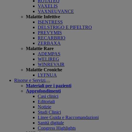
ROTATEQ
VAXELIS
VAXNEUVANCE
Malattie Infettive
ISENTRESS
DELSTRIGO E PIFELTRO
PREVYMIS
RECARBRIO
ZERBAXA
Malattie Rare
ADEMPAS
WELIREG
WINREVAIR
Malattie Croniche
LYFNUA
Risorse e Servizi
Open
Materiali per i pazienti
submenu
Approfondimenti
Casi clinici
Editoriali
Notizie
Studi Clinici
Linee Guida e Raccomandazioni
Sanità digitale
Congress Highlights