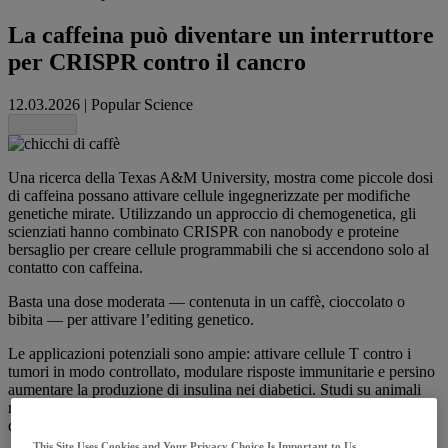
La caffeina può diventare un interruttore
per CRISPR contro il cancro
12.03.2026
|
Popular Science
Share this
Una ricerca della Texas A&M University, mostra come piccole dosi
di caffeina possano attivare cellule ingegnerizzate per modifiche
genetiche mirate. Utilizzando un approccio di chemogenetica, gli
scienziati hanno combinato CRISPR con nanobody e proteine
bersaglio per creare cellule programmabili che si accendono solo al
contatto con caffeina.
Basta una dose moderata — contenuta in un caffè, cioccolato o
bibita — per attivare l’editing genetico.
Le applicazioni potenziali sono ampie: attivare cellule T contro i
tumori in modo controllato, modulare risposte immunitarie e persino
aumentare la produzione di insulina nei diabetici. Studi su animali
mostrano che anche metaboliti della caffeina, come la teobromina
del cioccolato, possono stimolare lo stesso effetto.
This Site Uses Cookies and Your Privacy Choice Is Important to Us