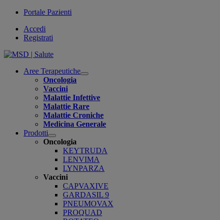
Portale Pazienti
Accedi
Registrati
Aree Terapeutiche
Open
Oncologia
submenu
Vaccini
Malattie Infettive
Malattie Rare
Malattie Croniche
Medicina Generale
Prodotti
Open
Oncologia
submenu
KEYTRUDA
LENVIMA
LYNPARZA
Vaccini
CAPVAXIVE
GARDASIL 9
PNEUMOVAX
PROQUAD