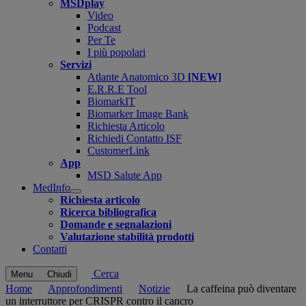
MSDplay
Video
Podcast
Per Te
I più popolari
Servizi
Atlante Anatomico 3D
[NEW]
E.R.R.E Tool
BiomarkIT
Biomarker Image Bank
Richiesta Articolo
Richiedi Contatto ISF
CustomerLink
App
MSD Salute App
MedInfo
Open
Richiesta articolo
submenu
Ricerca bibliografica
Domande e segnalazioni
Valutazione stabilità prodotti
Contatti
Cerca
Menu
Chiudi
Home
Approfondimenti
Notizie
La caffeina può diventare
un interruttore per CRISPR contro il cancro