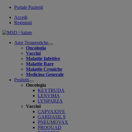
Portale Pazienti
Accedi
Registrati
Aree Terapeutiche
Open
Oncologia
submenu
Vaccini
Malattie Infettive
Malattie Rare
Malattie Croniche
Medicina Generale
Prodotti
Open
Oncologia
submenu
KEYTRUDA
LENVIMA
LYNPARZA
Vaccini
CAPVAXIVE
GARDASIL 9
PNEUMOVAX
PROQUAD