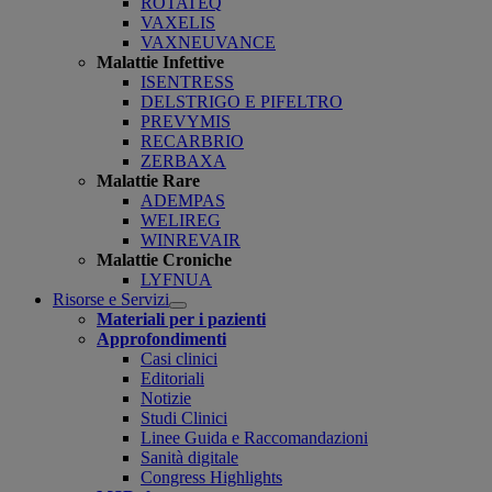
ROTATEQ
VAXELIS
VAXNEUVANCE
Malattie Infettive
ISENTRESS
DELSTRIGO E PIFELTRO
PREVYMIS
RECARBRIO
ZERBAXA
Malattie Rare
ADEMPAS
WELIREG
WINREVAIR
Malattie Croniche
LYFNUA
Risorse e Servizi
Open
Materiali per i pazienti
submenu
Approfondimenti
Casi clinici
Editoriali
Notizie
Studi Clinici
Linee Guida e Raccomandazioni
Sanità digitale
Congress Highlights