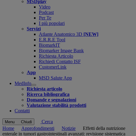
MSDplay
Video
Podcast
Per Te
I più popolari
Servizi
Atlante Anatomico 3D
[NEW]
E.R.R.E Tool
BiomarkIT
Biomarker Image Bank
Richiesta Articolo
Richiedi Contatto ISF
CustomerLink
App
MSD Salute App
MedInfo
Open
Richiesta articolo
submenu
Ricerca bibliografica
Domande e segnalazioni
Valutazione stabilità prodotti
Contatti
Cerca
Menu
Chiudi
Home
Approfondimenti
Notizie
Effetti della nutrizione
enterale in tumori gastrointestinali avanzati: revisione sistematica