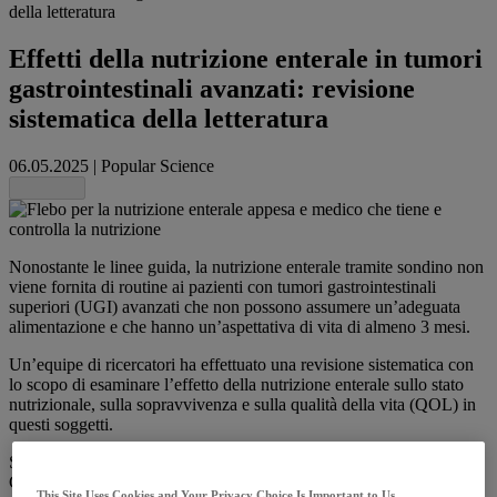
della letteratura
Effetti della nutrizione enterale in tumori
gastrointestinali avanzati: revisione
sistematica della letteratura
06.05.2025
|
Popular Science
Share this
Nonostante le linee guida, la nutrizione enterale tramite sondino non
viene fornita di routine ai pazienti con tumori gastrointestinali
superiori (UGI) avanzati che non possono assumere un’adeguata
alimentazione e che hanno un’aspettativa di vita di almeno 3 mesi.
Un’equipe di ricercatori ha effettuato una revisione sistematica con
lo scopo di esaminare l’effetto della nutrizione enterale sullo stato
nutrizionale, sulla sopravvivenza e sulla qualità della vita (QOL) in
questi soggetti.
Sono state esplorate in modo esaustivo 5 banche dati (CINAHL,
Cochrane, Embase, Ovid, Web of Science) alla ricerca di studi
This Site Uses Cookies and Your Privacy Choice Is Important to Us