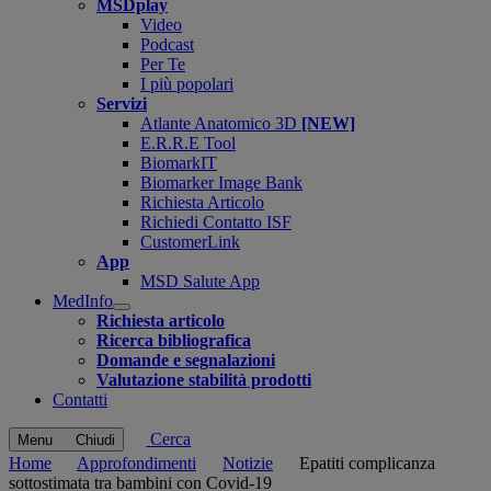
MSDplay
Video
Podcast
Per Te
I più popolari
Servizi
Atlante Anatomico 3D
[NEW]
E.R.R.E Tool
BiomarkIT
Biomarker Image Bank
Richiesta Articolo
Richiedi Contatto ISF
CustomerLink
App
MSD Salute App
MedInfo
Open
Richiesta articolo
submenu
Ricerca bibliografica
Domande e segnalazioni
Valutazione stabilità prodotti
Contatti
Cerca
Menu
Chiudi
Home
Approfondimenti
Notizie
Epatiti complicanza
sottostimata tra bambini con Covid-19