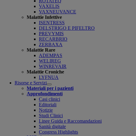
ROTATEQ
VAXELIS
VAXNEUVANCE
Malattie Infettive
ISENTRESS
DELSTRIGO E PIFELTRO
PREVYMIS
RECARBRIO
ZERBAXA
Malattie Rare
ADEMPAS
WELIREG
WINREVAIR
Malattie Croniche
LYFNUA
Risorse e Servizi
Open
Materiali per i pazienti
submenu
Approfondimenti
Casi clinici
Editoriali
Notizie
Studi Clinici
Linee Guida e Raccomandazioni
Sanità digitale
Congress Highlights