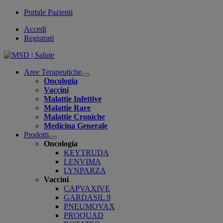
Portale Pazienti
Accedi
Registrati
Aree Terapeutiche
Open
Oncologia
submenu
Vaccini
Malattie Infettive
Malattie Rare
Malattie Croniche
Medicina Generale
Prodotti
Open
Oncologia
submenu
KEYTRUDA
LENVIMA
LYNPARZA
Vaccini
CAPVAXIVE
GARDASIL 9
PNEUMOVAX
PROQUAD