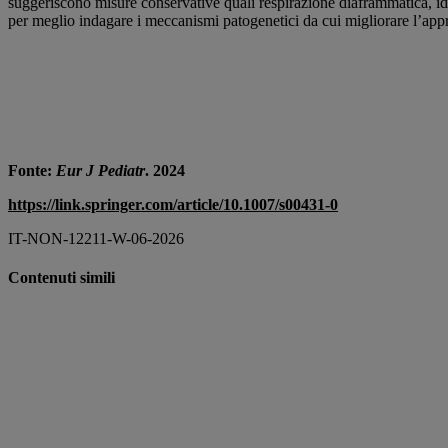
suggeriscono misure conservative quali respirazione diaframmatica, idra
per meglio indagare i meccanismi patogenetici da cui migliorare l’appr
Fonte
:
Eur J Pediatr
. 2024
https://link.springer.com/article/10.1007/s00431-0
IT-NON-12211-W-06-2026
Contenuti simili