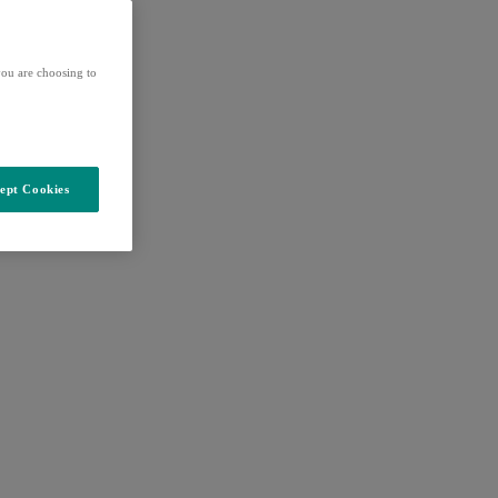
ou are choosing to
ept Cookies