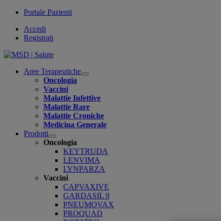
Portale Pazienti
Accedi
Registrati
Aree Terapeutiche
Open
Oncologia
submenu
Vaccini
Malattie Infettive
Malattie Rare
Malattie Croniche
Medicina Generale
Prodotti
Open
Oncologia
submenu
KEYTRUDA
LENVIMA
LYNPARZA
Vaccini
CAPVAXIVE
GARDASIL 9
PNEUMOVAX
PROQUAD