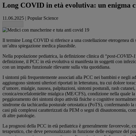
Long COVID in età evolutiva: un enigma cl
11.06.2025
|
Popular Science
Share this
Il termine Long COVID si riferisce a una costellazione eterogenea di s
un’altra spiegazione medica plausibile.
Nella popolazione pediatrica, la definizione clinica di “
post-COVID-19
definizione, il PCC in età evolutiva si manifesta in soggetti con infe
con un impatto funzionale rilevante sulla vita quotidiana.
I sintomi più frequentemente associati alla PCC nei bambini e negli ado
aggiungono sintomi ulteriori riportati in letteratura, tra cui dolore tora
d’umore, mialgie, nausea, palpitazioni, sintomi posturali, rash cutanei, 
cronica/encefalomielite mialgica (ME/CFS), condizione nella quale la f
peggioramento dei sintomi dopo attività fisiche o cognitive normalmente
sindrome da tachicardia posturale ortostatica (PoTS), confermando la mu
casi più complessi caratterizzati da PEM o segni di disautonomia, come
di altre patologie.
La prognosi della PCC in età pediatrica è generalmente favorevole, con 
terapeutico, che deve personalizzato in funzione delle esigenze del p