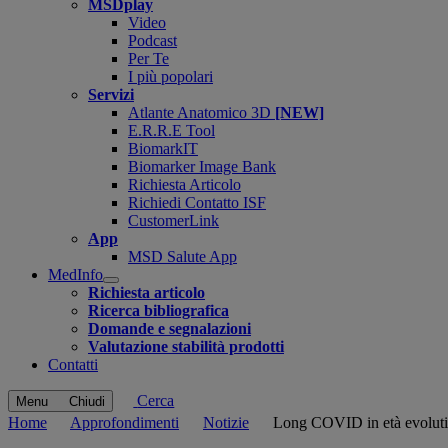
MSDplay
Video
Podcast
Per Te
I più popolari
Servizi
Atlante Anatomico 3D
[NEW]
E.R.R.E Tool
BiomarkIT
Biomarker Image Bank
Richiesta Articolo
Richiedi Contatto ISF
CustomerLink
App
MSD Salute App
MedInfo
Open
Richiesta articolo
submenu
Ricerca bibliografica
Domande e segnalazioni
Valutazione stabilità prodotti
Contatti
Cerca
Menu
Chiudi
Home
Approfondimenti
Notizie
Long COVID in età evolutiv