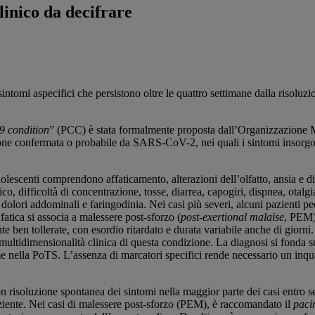
inico da decifrare
intomi aspecifici che persistono oltre le quattro settimane dalla risolu
 condition
” (PCC) è stata formalmente proposta dall’Organizzazione 
zione confermata o probabile da SARS-CoV-2, nei quali i sintomi insorgo
lescenti comprendono affaticamento, alterazioni dell’olfatto, ansia e dist
cico, difficoltà di concentrazione, tosse, diarrea, capogiri, dispnea, otalgi
dolori addominali e faringodinia. Nei casi più severi, alcuni pazienti pedi
atica si associa a malessere post-sforzo (
post-exertional malaise
, PEM)
 ben tollerate, con esordio ritardato e durata variabile anche di giorni
ltidimensionalità clinica di questa condizione. La diagnosi si fonda sul
 nella PoTS. L’assenza di marcatori specifici rende necessario un inquad
risoluzione spontanea dei sintomi nella maggior parte dei casi entro sei
aziente. Nei casi di malessere post-sforzo (PEM), è raccomandato il
paci