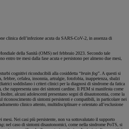
zione clinica dell’infezione acuta da SARS-CoV-2, in assenza di
Mondiale della Sanità (OMS) nel febbraio 2023. Secondo tale
no entro tre mesi dalla fase acuta e persistono per almeno due mesi,
urbi cognitivi riconducibili alla cosiddetta “
brain fog
”. A questi si
a, febbre, cefalea, insonnia, artralgie, fotofobia, inappetenza, sbalzi
atrici soddisfano i criteri clinici per la diagnosi di sindrome da fatica
, che rappresenta uno dei sintomi cardine. Il PEM si manifesta come
. Inoltre, alcuni adolescenti presentano segni di disautonomia, come la
 riconoscimento di sintomi persistenti e compatibili, in particolare nei
ramento clinico attento, multidisciplinare e orientato all’esclusione
 mesi. Nei casi più persistente, non va sottovalutato il supporto
ng
; nel caso di sintomi disautonomici, come nella sindrome PoTS, si