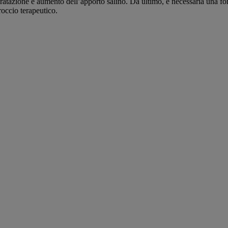
tazione e aumento dell’apporto salino. Da ultimo, è necessaria una formaz
occio terapeutico.