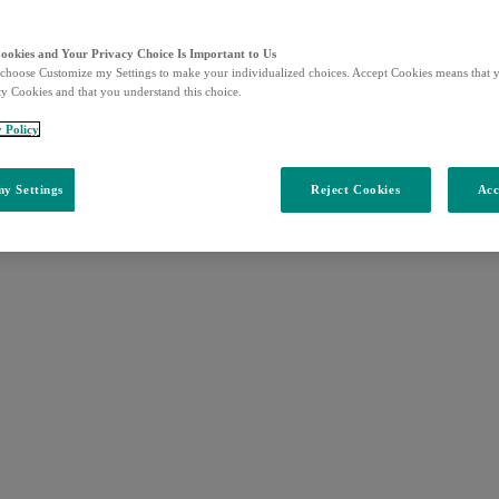
Cookies and Your Privacy Choice Is Important to Us
choose Customize my Settings to make your individualized choices. Accept Cookies means that y
ty Cookies and that you understand this choice.
y Policy
y Settings
Reject Cookies
Acc