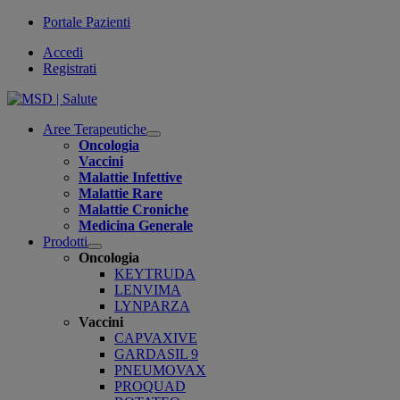
Portale Pazienti
Accedi
Registrati
Aree Terapeutiche
Open
Oncologia
submenu
Vaccini
Malattie Infettive
Malattie Rare
Malattie Croniche
Medicina Generale
Prodotti
Open
Oncologia
submenu
KEYTRUDA
LENVIMA
LYNPARZA
Vaccini
CAPVAXIVE
GARDASIL 9
PNEUMOVAX
PROQUAD