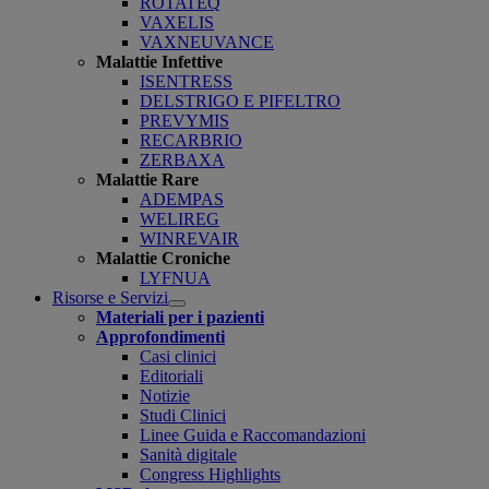
ROTATEQ
VAXELIS
VAXNEUVANCE
Malattie Infettive
ISENTRESS
DELSTRIGO E PIFELTRO
PREVYMIS
RECARBRIO
ZERBAXA
Malattie Rare
ADEMPAS
WELIREG
WINREVAIR
Malattie Croniche
LYFNUA
Risorse e Servizi
Open
Materiali per i pazienti
submenu
Approfondimenti
Casi clinici
Editoriali
Notizie
Studi Clinici
Linee Guida e Raccomandazioni
Sanità digitale
Congress Highlights