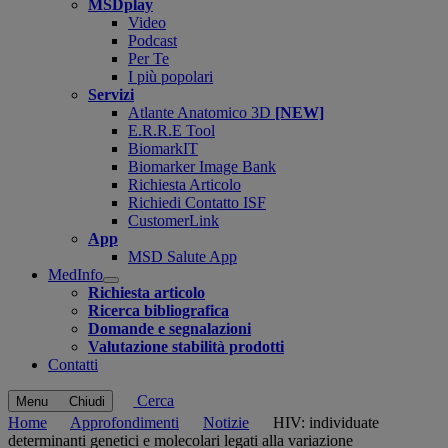
MSDplay
Video
Podcast
Per Te
I più popolari
Servizi
Atlante Anatomico 3D
[NEW]
E.R.R.E Tool
BiomarkIT
Biomarker Image Bank
Richiesta Articolo
Richiedi Contatto ISF
CustomerLink
App
MSD Salute App
MedInfo
Open
Richiesta articolo
submenu
Ricerca bibliografica
Domande e segnalazioni
Valutazione stabilità prodotti
Contatti
Cerca
Menu
Chiudi
Home
Approfondimenti
Notizie
HIV: individuate
determinanti genetici e molecolari legati alla variazione