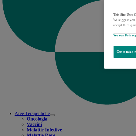
This Site Uses 
We suggest you 
accept third-par
See our Privac
Customize m
Aree Terapeutiche
Open
Oncologia
submenu
Vaccini
Malattie Infettive
Malattie Rare