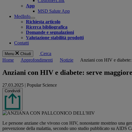
CustomerLink
App
MSD Salute App
MedInfo
Open
Richiesta articolo
submenu
Ricerca bibliografica
Domande e segnalazioni
Valutazione stabilità prodotti
Contatti
Cerca
Menu
Chiudi
Home
Approfondimenti
Notizie
Anziani con HIV e diabete:
Anziani con HIV e diabete: serve maggior
27.03.2025
|
Popular Science
Share this
Condividi
Le persone anziane che vivono con HIV, nonostante mostrino una genera
prevenzione della malattia, secondo uno studio pubblicato su AIDS C