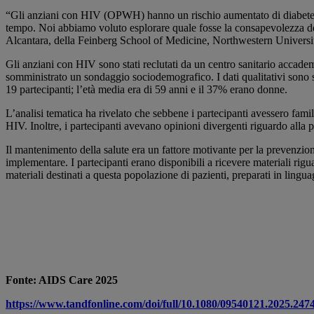
“Gli anziani con HIV (OPWH) hanno un rischio aumentato di diabete mel
tempo. Noi abbiamo voluto esplorare quale fosse la consapevolezza del 
Alcantara, della Feinberg School of Medicine, Northwestern University
Gli anziani con HIV sono stati reclutati da un centro sanitario accademi
somministrato un sondaggio sociodemografico. I dati qualitativi sono st
19 partecipanti; l’età media era di 59 anni e il 37% erano donne.
L’analisi tematica ha rivelato che sebbene i partecipanti avessero familia
HIV. Inoltre, i partecipanti avevano opinioni divergenti riguardo alla p
Il mantenimento della salute era un fattore motivante per la prevenzione
implementare. I partecipanti erano disponibili a ricevere materiali rigu
materiali destinati a questa popolazione di pazienti, preparati in lin
Fonte: AIDS Care 2025
https://www.tandfonline.com/doi/full/10.1080/09540121.2025.247