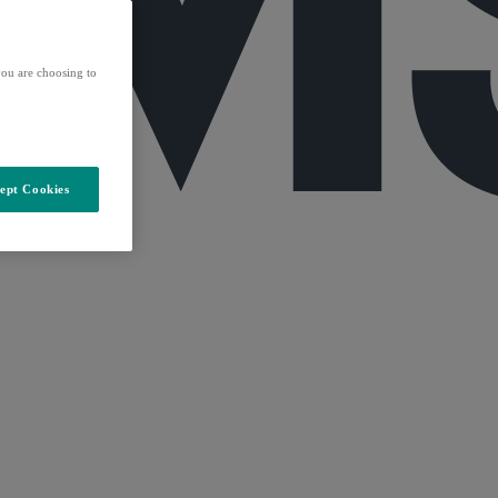
ou are choosing to
ept Cookies