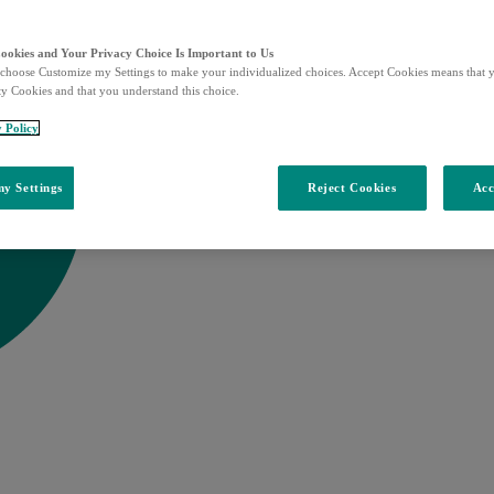
Cookies and Your Privacy Choice Is Important to Us
choose Customize my Settings to make your individualized choices. Accept Cookies means that y
ty Cookies and that you understand this choice.
y Policy
y Settings
Reject Cookies
Acc