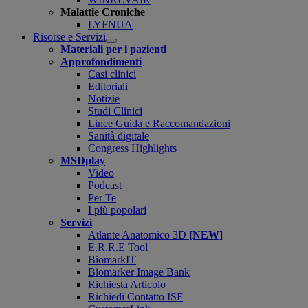
Malattie Croniche
LYFNUA
Risorse e Servizi
Open
Materiali per i pazienti
submenu
Approfondimenti
Casi clinici
Editoriali
Notizie
Studi Clinici
Linee Guida e Raccomandazioni
Sanità digitale
Congress Highlights
MSDplay
Video
Podcast
Per Te
I più popolari
Servizi
Atlante Anatomico 3D
[NEW]
E.R.R.E Tool
BiomarkIT
Biomarker Image Bank
Richiesta Articolo
Richiedi Contatto ISF