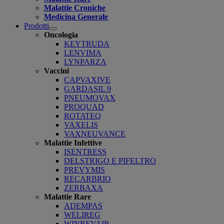
Malattie Croniche
Medicina Generale
Prodotti
Open
Oncologia
submenu
KEYTRUDA
LENVIMA
LYNPARZA
Vaccini
CAPVAXIVE
GARDASIL 9
PNEUMOVAX
PROQUAD
ROTATEQ
VAXELIS
VAXNEUVANCE
Malattie Infettive
ISENTRESS
DELSTRIGO E PIFELTRO
PREVYMIS
RECARBRIO
ZERBAXA
Malattie Rare
ADEMPAS
WELIREG
WINREVAIR