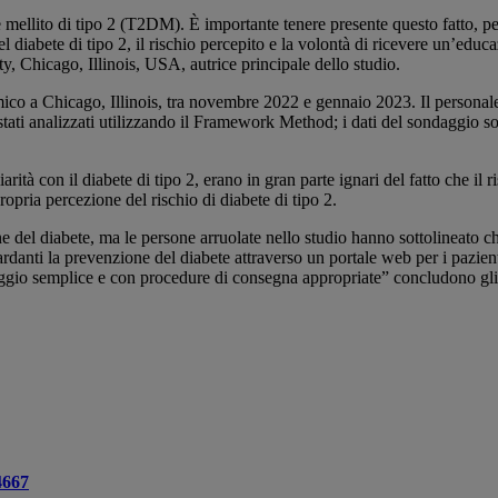
lito di tipo 2 (T2DM). È importante tenere presente questo fatto, per e
diabete di tipo 2, il rischio percepito e la volontà di ricevere un’edu
, Chicago, Illinois, USA, autrice principale dello studio.
co a Chicago, Illinois, tra novembre 2022 e gennaio 2023. Il personale ha 
ati analizzati utilizzando il Framework Method; i dati del sondaggio sono 
rità con il diabete di tipo 2, erano in gran parte ignari del fatto che il 
ropria percezione del rischio di diabete di tipo 2.
 del diabete, ma le persone arruolate nello studio hanno sottolineato che 
ardanti la prevenzione del diabete attraverso un portale web per i pazien
guaggio semplice e con procedure di consegna appropriate” concludono gli
4667