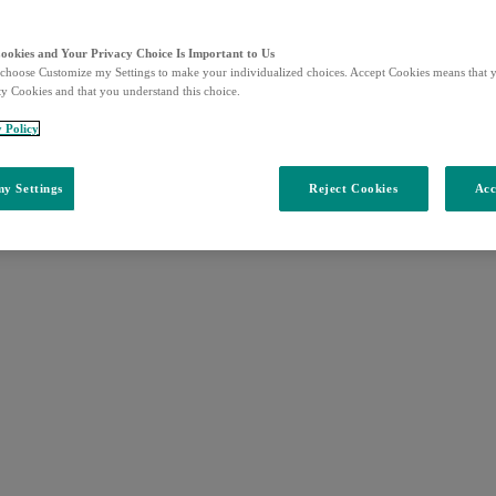
Cookies and Your Privacy Choice Is Important to Us
choose Customize my Settings to make your individualized choices. Accept Cookies means that y
ty Cookies and that you understand this choice.
y Policy
y Settings
Reject Cookies
Acc