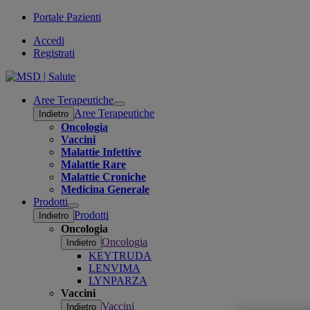
Portale Pazienti
Accedi
Registrati
Aree Terapeutiche
Open
Aree Terapeutiche
Indietro
submenu
Oncologia
Vaccini
Malattie Infettive
Malattie Rare
Malattie Croniche
Medicina Generale
Prodotti
Open
Prodotti
Indietro
submenu
Oncologia
Oncologia
Indietro
KEYTRUDA
LENVIMA
LYNPARZA
Vaccini
Vaccini
Indietro