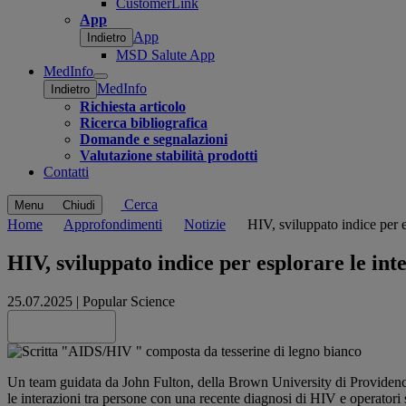
CustomerLink
App
App
Indietro
MSD Salute App
MedInfo
Open
MedInfo
Indietro
submenu
Richiesta articolo
Ricerca bibliografica
Domande e segnalazioni
Valutazione stabilità prodotti
Contatti
Cerca
Menu
Chiudi
Home
Approfondimenti
Notizie
HIV, sviluppato indice per e
HIV, sviluppato indice per esplorare le int
25.07.2025
|
Popular Science
Share this
Un team guidata da John Fulton, della Brown University di Providence 
le interazioni tra persone con una recente diagnosi di HIV e operatori 