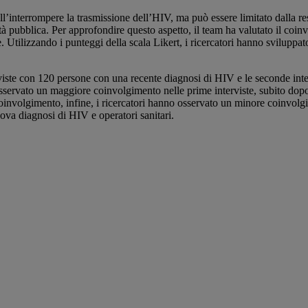
ell’interrompere la trasmissione dell’HIV, ma può essere limitato dalla re
ità pubblica. Per approfondire questo aspetto, il team ha valutato il co
. Utilizzando i punteggi della scala Likert, i ricercatori hanno sviluppat
ste con 120 persone con una recente diagnosi di HIV e le seconde intervi
 osservato un maggiore coinvolgimento nelle prime interviste, subito do
involgimento, infine, i ricercatori hanno osservato un minore coinvolgime
ova diagnosi di HIV e operatori sanitari.