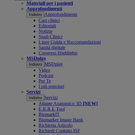
Materiali per i pazienti
Approfondimenti
Approfondimenti
Indietro
Casi clinici
Editoriali
Notizie
Studi Clinici
Linee Guida e Raccomandazioni
Sanità digitale
Congress Highlights
MSDplay
MSDplay
Indietro
Video
Podcast
Per Te
I più popolari
Servizi
Servizi
Indietro
Atlante Anatomico 3D
[NEW]
E.R.R.E Tool
BiomarkIT
Biomarker Image Bank
Richiesta Articolo
Richiedi Contatto ISF