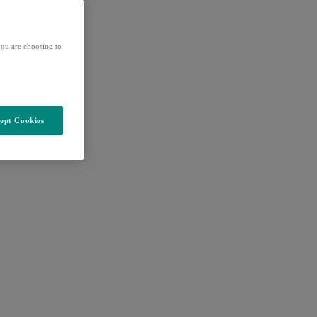
ou are choosing to
ept Cookies